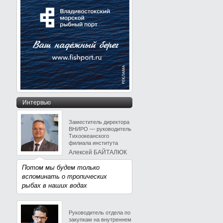
Интервью
Заместитель директора
ВНИРО — руководитель
Тихоокеанского
филиала института
Алексей БАЙТАЛЮК
Потом мы будем только
вспоминать о тропических
рыбах в наших водах
Руководитель отдела по
закупкам на внутреннем