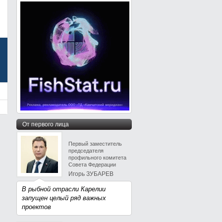
От первого лица
Первый заместитель
председателя
профильного комитета
Совета Федерации
Игорь ЗУБАРЕВ
В рыбной отрасли Карелии
запущен целый ряд важных
проектов