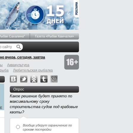
Рыбак Сахалина"
Газета «Рыбак Камчатки»
но вчера, сегодня, завтра
бы
Аквакультура
 рыба
Любительская рыбалка
Опрос
Какое решение будет принято по
максимальному сроку
строительства судов под крабовые
квоты?
Вообще уберут ограничение по
срокам постройки