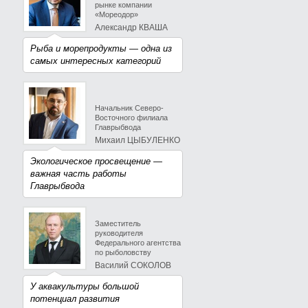
рынке компании
«Мореодор»
Александр КВАША
Рыба и морепродукты — одна из
самых интересных категорий
Начальник Северо-
Восточного филиала
Главрыбвода
Михаил ЦЫБУЛЕНКО
Экологическое просвещение —
важная часть работы
Главрыбвода
Заместитель
руководителя
Федерального агентства
по рыболовству
Василий СОКОЛОВ
У аквакультуры большой
потенциал развития