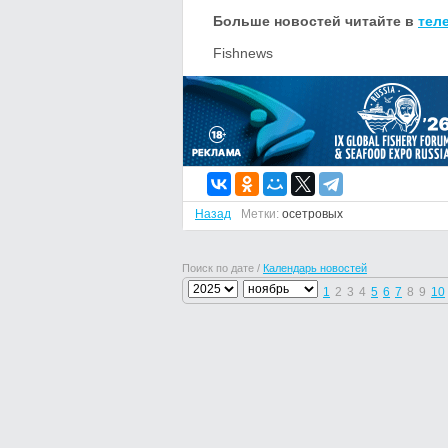
Больше новостей читайте в
тел
Fishnews
Назад
Метки:
осетровых
Поиск по дате /
Календарь новостей
1
2
3
4
5
6
7
8
9
10