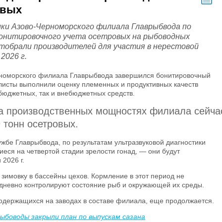
овых
ки Азово-Черноморского филиала Главрыбвода по
онитировочного учета осетровых на рыбоводных
отобрали производителей для участия в нерестовой
2026 г.
рноморского филиала Главрыбвода завершился бонитировочный
листы выполнили оценку племенных и продуктивных качеств
 бюджетных, так и внебюджетных средств.
 на производственных мощностях филиала сейча
 тонн осетровых.
ужбе Главрыбвода, по результатам ультразвуковой диагностики
еся на четвертой стадии зрелости гонад, — они будут
и
2026 г
.
зимовку в бассейны цехов. Кормление в этот период не
дневно контролируют состояние рыб и окружающей их среды.
одержащихся на заводах в составе филиала, еще продолжается.
ыбоводы закрыли план по выпускам сазана