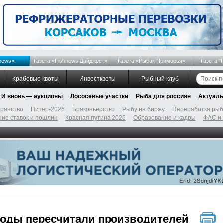
news»
Газета «Fishnews Дайджест»
Газета «Рыбак Приморья»
Газета "
Крабовые квоты
Инвестквоты
Рыбный клуб
И вновь — аукционы
Лососевые участки
Рыба для россиян
Актуаль
ранство
Питер-2026
Браконьерство
Рыбу на биржу
Переработка ры
ие ставок и пошлин
Красная путина 2026
Образование и кадры
ФАС и
оды пересчитали производителей