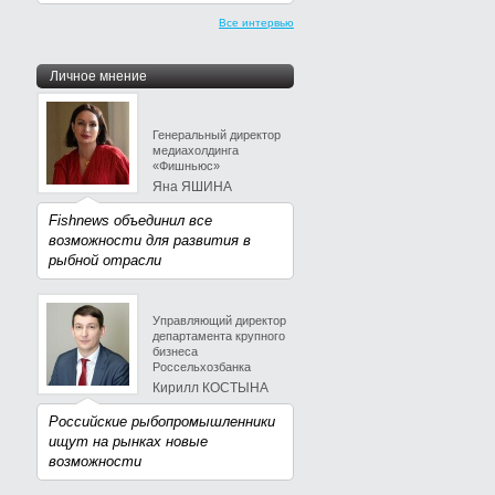
Все интервью
Личное мнение
Генеральный директор
медиахолдинга
«Фишньюс»
Яна ЯШИНА
Fishnews объединил все
возможности для развития в
рыбной отрасли
Управляющий директор
департамента крупного
бизнеса
Россельхозбанка
Кирилл КОСТЫНА
Российские рыбопромышленники
ищут на рынках новые
возможности