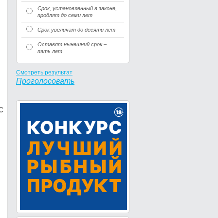
Срок, установленный в законе,
продлят до семи лет
Срок увеличат до десяти лет
Оставят нынешний срок –
пять лет
Смотреть результат
Проголосовать
с