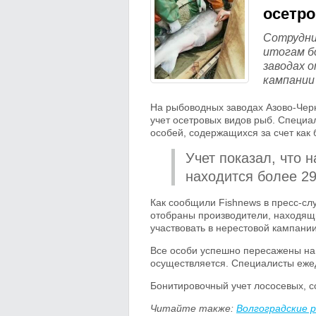
осетр
Сотрудни
итогам б
заводах 
кампании 
На рыбоводных заводах Азово-Че
учет осетровых видов рыб. Специа
особей, содержащихся за счет как
Учет показал, что
находится более 29
Как сообщили Fishnews в пресс-сл
отобраны производители, находящи
участвовать в нерестовой кампани
Все особи успешно пересажены на 
осуществляется. Специалисты еже
Бонитировочный учет лососевых, с
Читайте также:
Волгоградские р