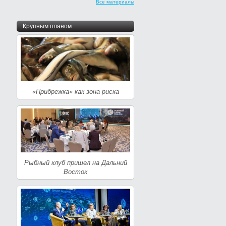
Все материалы
Крупным планом
«Прибрежка» как зона риска
Рыбный клуб пришел на Дальний
Восток