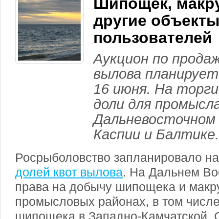
Шипощек, макр
другие объект
пользователей
Аукцион по прода
вылова планирует
16 июня. На торг
доли для промысла
Дальневосточном 
Каспии и Балтике.
Росрыболовство запланировало на
долей квот вылова
. На Дальнем В
права на добычу шипощека и макр
промысловых районах, в том числе
шипощека в Западно-Камчатской, 