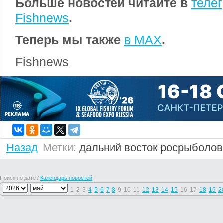
Больше новостей читайте в
теле
Fishnews
.
Теперь мы также
в MAX
.
Fishnews
Назад
Метки:
дальний восток
росрыболов
Поиск по дате /
Календарь новостей
1
2
3
4
5
6
7
8
9
10
11
12
13
14
15
16
17
18
19
2