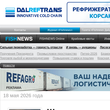
Контакты
Журнал «Fishnews»
Газета «Fishnews Дай
FISHNEWS Online
Крабовые квоты
Инв
Сильная переработка — гордость отрасли
И вновь — аукционы
Лосос
Поручения Президента
Промысловое пространство
Питер-2026
Брако
Торговля рыбой и морепродуктами
Повышение ставок и пошлин
Красная
Новости
18 мая 2026 года