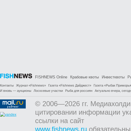
FISHNEWS Online
Крабовые квоты
Инвестквоты
Р
Контакты
Журнал «Fishnews»
Газета «Fishnews Дайджест»
Газета «Рыбак Приморь
И вновь — аукционы
Лососевые участки
Рыба для россиян
Актуально вчера, сегодн
© 2006—2026 гг. Медиахолди
цитировании информации ук
ссылки на сайт
www.fishnews.ru
обязательны