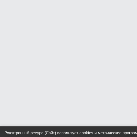
Электронный ресурс (Сайт) использует cookies и метрические прогр