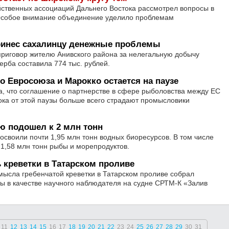
ственных ассоциаций Дальнего Востока рассмотрел вопросы в
Особое внимание объединение уделило проблемам
ринес сахалинцу денежные проблемы
приговор жителю Анивского района за нелегальную добычу
рба составила 774 тыс. рублей.
 Евросоюза и Марокко остается на паузе
, что соглашение о партнерстве в сфере рыболовства между ЕС
ока от этой паузы больше всего страдают промысловики
ю подошел к 2 млн тонн
освоили почти 1,95 млн тонн водных биоресурсов. В том числе
1,58 млн тонн рыбы и морепродуктов.
 креветки в Татарском проливе
мысла гребенчатой креветки в Татарском проливе собрал
ы в качестве научного наблюдателя на судне СРТМ-К «Залив
11
12
13
14
15
16
17
18
19
20
21
22
23
24
25
26
27
28
29
30
31