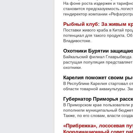
На фоне роста издержек и тарифно
становится предсказуемость логист
гендиректор компании «Рефагротр
Рыбный клуб: За живым кр
Поставки живого краба в Китай про
потенциал для такого продукта. Об
Владивостоке.
Охотники Бурятии защищаю
Байкальский филиал Главрыбвода п
растущая популяция представляет 
охотники.
Карелия поможет своим ры
В Республике Карелия стартовал о
области товарной аквакультуры. З
Губернатор Приморья расск
В Приморском крае пользователи р
пополнили муниципальный бюджет 
Также, по его словам, власти созд
«Прибрежка», лососевая пу
Координационный совет раб