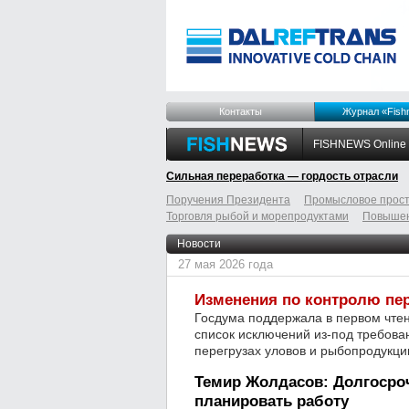
Контакты
Журнал «Fish
FISHNEWS Online
Сильная переработка — гордость отрасли
Поручения Президента
Промысловое прост
Торговля рыбой и морепродуктами
Повышен
odnoklassniki
tumblr
livejournal
Новости
27 мая 2026 года
Изменения по контролю пер
Госдума поддержала в первом чтен
список исключений из-под требова
перегрузах уловов и рыбопродукци
Темир Жолдасов: Долгосро
планировать работу