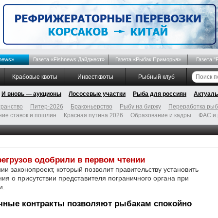
news»
Газета «Fishnews Дайджест»
Газета «Рыбак Приморья»
Газета "
Крабовые квоты
Инвестквоты
Рыбный клуб
И вновь — аукционы
Лососевые участки
Рыба для россиян
Актуаль
ранство
Питер-2026
Браконьерство
Рыбу на биржу
Переработка ры
ие ставок и пошлин
Красная путина 2026
Образование и кадры
ФАС и
егрузов одобрили в первом чтении
ии законопроект, который позволит правительству установить
ния о присутствии представителя пограничного органа при
и.
чные контракты позволяют рыбакам спокойно