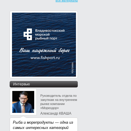
Все материалы
Интервью
Руководитель отдела по
закупкам на внутреннем
рынке компании
«Мореодор»
Александр КВАША
Рыба и морепродукты — одна из
самых интересных категорий