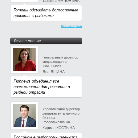
Татьяна МАТЮНИНА
Готовы обсуждать долгосрочные
проекты с рыбаками
Все интервью
Личное мнение
Генеральный директор
медиахолдинга
«Фишньюс»
Яна ЯШИНА
Fishnews объединил все
возможности для развития в
рыбной отрасли
Управляющий директор
департамента крупного
бизнеса
Россельхозбанка
Кирилл КОСТЫНА
Российские рыбопромышленники