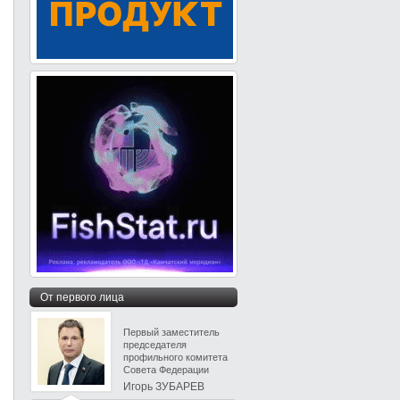
От первого лица
Первый заместитель
председателя
профильного комитета
Совета Федерации
Игорь ЗУБАРЕВ