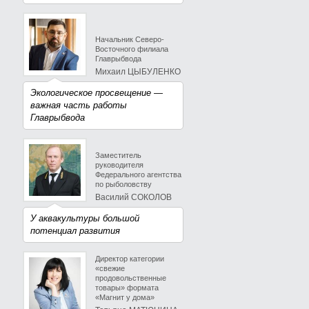
Начальник Северо-
Восточного филиала
Главрыбвода
Михаил ЦЫБУЛЕНКО
Экологическое просвещение —
важная часть работы
Главрыбвода
Заместитель
руководителя
Федерального агентства
по рыболовству
Василий СОКОЛОВ
У аквакультуры большой
потенциал развития
Директор категории
«свежие
продовольственные
товары» формата
«Магнит у дома»