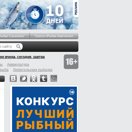
Рыбак Сахалина"
Газета «Рыбак Камчатки»
но вчера, сегодня, завтра
бы
Аквакультура
 рыба
Любительская рыбалка