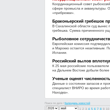
Координационный совет рыбохозяй
сфере промысла и аквакультуры. 
«прибрежки».
Браконьерский гребешок п
В Сахалинской области суд вынес 
гребешка. Сумма причиненного уще
Рыболовное сотрудничество
Европейская комиссия подтвердила
и Марокко остается неактивным. П
Испании.
Российский вылов вплотну
К 25 мая российские пользователи 
на Дальнем Востоке добыли более 
Ученые оценят численность
Данные о состоянии запасов и про
специалист ВНИРО во время работ
Находка».
Поиск по дате /
Календарь новостей
1
2
3
4
5
6
7
8
9
10