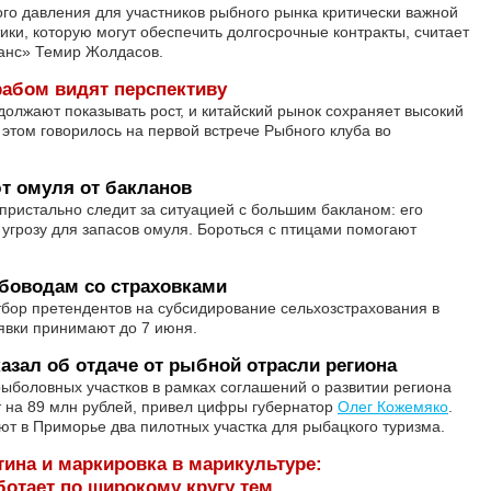
го давления для участников рыбного рынка критически важной
ики, которую могут обеспечить долгосрочные контракты, считает
анс» Темир Жолдасов.
абом видят перспективу
должают показывать рост, и китайский рынок сохраняет высокий
 этом говорилось на первой встрече Рыбного клуба во
т омуля от бакланов
ристально следит за ситуацией с большим бакланом: его
угрозу для запасов омуля. Бороться с птицами помогают
боводам со страховками
тбор претендентов на субсидирование сельхозстрахования в
аявки принимают до 7 июня.
азал об отдаче от рыбной отрасли региона
ыболовных участков в рамках соглашений о развитии региона
на 89 млн рублей, привел цифры губернатор
Олег Кожемяко
.
ают в Приморье два пилотных участка для рыбацкого туризма.
тина и маркировка в марикультуре:
отает по широкому кругу тем