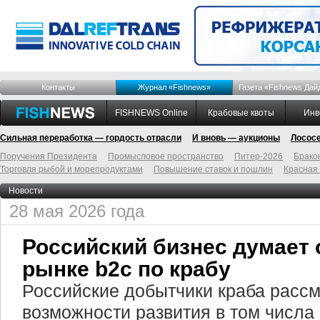
Контакты
Журнал «Fishnews»
Газета «Fishnews Дай
FISHNEWS Online
Крабовые квоты
Инв
Сильная переработка — гордость отрасли
И вновь — аукционы
Лосос
Поручения Президента
Промысловое пространство
Питер-2026
Брако
Торговля рыбой и морепродуктами
Повышение ставок и пошлин
Красная
Новости
28 мая 2026 года
Российский бизнес думает 
рынке b2c по крабу
Российские добытчики краба расс
возможности развития в том числа