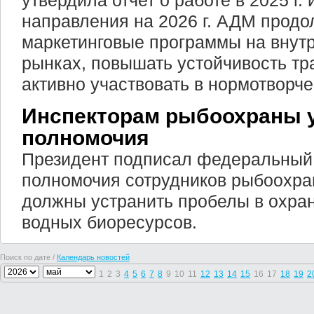
утвердила отчет о работе в 2025 г.
направления на 2026 г. АДМ продо
маркетинговые программы на внут
рынках, повышать устойчивость тр
активно участвовать в нормотворче
Инспекторам рыбоохраны 
полномочия
Президент подписал федеральный
полномочия сотрудников рыбоохра
должны устранить пробелы в охра
водных биоресурсов.
Поиск по дате /
Календарь новостей
1
2
3
4
5
6
7
8
9
10
11
12
13
14
15
16
17
18
19
2