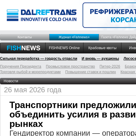
Контакты
Журнал «Fishnews»
Газета «Fishnews Дай
FISHNEWS Online
Крабовые квоты
Инв
Сильная переработка — гордость отрасли
И вновь — аукционы
Лосос
Поручения Президента
Промысловое пространство
Питер-2026
Брако
Торговля рыбой и морепродуктами
Повышение ставок и пошлин
Красная
Новости
26 мая 2026 года
Транспортники предложил
объединить усилия в разви
рынках
Гендиректор компании — оператор