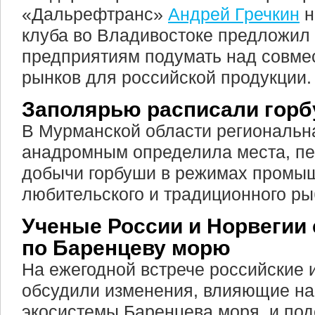
«Дальрефтранс»
Андрей Гречкин
н
клуба во Владивостоке предложи
предприятиям подумать над совм
рынков для российской продукции.
Заполярью расписали гор
В Мурманской области региональн
анадромным определила места, п
добычи горбуши в режимах промы
любительского и традиционного ры
Ученые России и Норвегии
по Баренцеву морю
На ежегодной встрече российские 
обсудили изменения, влияющие на
экосистемы Баренцева моря, и по