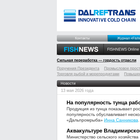
Контакты
Журнал «Fish
FISHNEWS Online
Сильная переработка — гордость отрасли
Поручения Президента
Промысловое прост
Торговля рыбой и морепродуктами
Повышен
odnoklassniki
tumblr
livejournal
Новости
13 мая 2026 года
На популярность тунца рабо
Продукция из тунца показывает ро
популярность обуславливает неско
«Дальпромрыба»
Инна Санникова
.
Аквакультуре Владимирско
Министерство сельского хозяйства