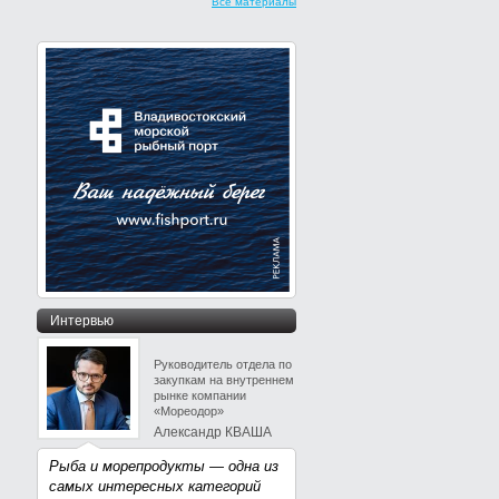
Все материалы
Интервью
Руководитель отдела по
закупкам на внутреннем
рынке компании
«Мореодор»
Александр КВАША
Рыба и морепродукты — одна из
самых интересных категорий