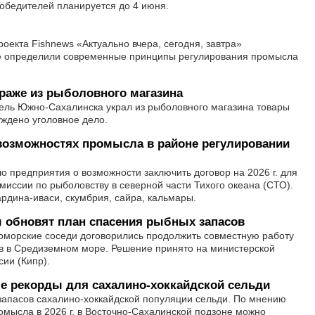
обедителей планируется до 4 июня.
оекта Fishnews «Актуально вчера, сегодня, завтра»
е определили современные принципы регулирования промысла
раже из рыболовного магазина
ель Южно-Сахалинска украл из рыболовного магазина товары
уждено уголовное дело.
возможностях промысла в районе регулировании
предприятия о возможности заключить договор на 2026 г. для
миссии по рыболовству в северной части Тихого океана (СТО).
рдина-иваси, скумбрия, сайра, кальмары.
 обновят план спасения рыбных запасов
оморские соседи договорились продолжить совместную работу
в в Средиземном море. Решение принято на министерской
ии (Кипр).
е рекорды для сахалино-хоккайдской сельди
запасов сахалино-хоккайдской популяции сельди. По мнению
омысла в 2026 г. в Восточно-Сахалинской подзоне можно