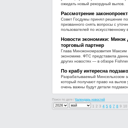
ожидать новый рекордный вылов.
Рассмотрение законопроек
Совет Госдумы принял решение по
призванного снять вопросы с уточ
пользователей по искусственному 
Новости экономики: Минэк 
торговый партнер
Глава Минэкономразвития Максим Р
экономике. ФТС представила данны
других новостях — в обзоре Fishne
По крабу интересна подзак
Разрабатываемый Минсельхозом за
который получают право на вылов 
очень важны будут детали подзако
Поиск по дате /
Календарь новостей
1
2
3
4
5
6
7
8
9
10