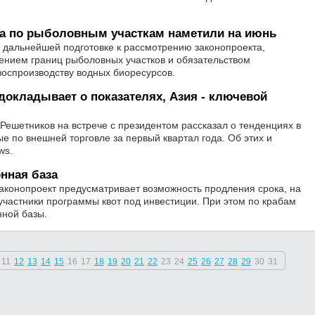
та по рыболовным участкам наметили на июнь
 дальнейшей подготовке к рассмотрению законопроекта,
нением границ рыболовных участков и обязательством
воспроизводству водных биоресурсов.
докладывает о показателях, Азия - ключевой
ешетников на встрече с президентом рассказал о тенденциях в
е по внешней торговле за первый квартал года. Об этих и
ws.
онная база
конопроект предусматривает возможность продления срока, на
участники программы квот под инвестиции. При этом по крабам
нной базы.
11
12
13
14
15
16
17
18
19
20
21
22
23
24
25
26
27
28
29
30
31