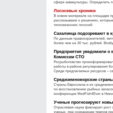
сфере аквакультуры. Определить п
Лососевые хроники
В новом материале на площадке пр
рассказываем о решениях, которы
тихоокеанских лососей.
Сахалинца подозревают в к
По данным правоохранителей, жит
более чем на 30 тыс. рублей. Возб
Предприятия уведомили о 
Комиссии СТО
Росрыболовство проинформировало 
работы в районе регулирования Ко
Среди предлагаемых ресурсов – са
Средиземноморские страны
Страны Евросоюза и их средиземн
по восстановлению рыбных запасо
конференции MedFish4Ever в Никос
Ученые прогнозируют новы
Отраслевая наука фиксирует рост 
ученых, при сохранении темпов пр