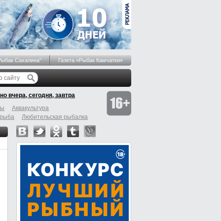
Рыбак Сахалина"
Газета «Рыбак Камчатки»
но вчера, сегодня, завтра
бы
Аквакультура
 рыба
Любительская рыбалка