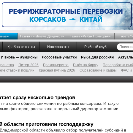
news»
Газета «Fishnews Дайджест»
Газета «Рыбак Приморья»
Газета "
Крабовые квоты
Инвестквоты
Рыбный клуб
И вновь — аукционы
Лососевые участки
Рыба для россиян
Актуаль
ранство
Питер-2026
Браконьерство
Рыбу на биржу
Переработка ры
ие ставок и пошлин
Красная путина 2026
Образование и кадры
ФАС и
тает сразу несколько трендов
ст на фоне общего снижения по рыбным консервам. И такую
лько факторов, рассказала генеральный директор компании
й области приготовили господдержку
 Владимирской области объявило отбор получателей субсидий в