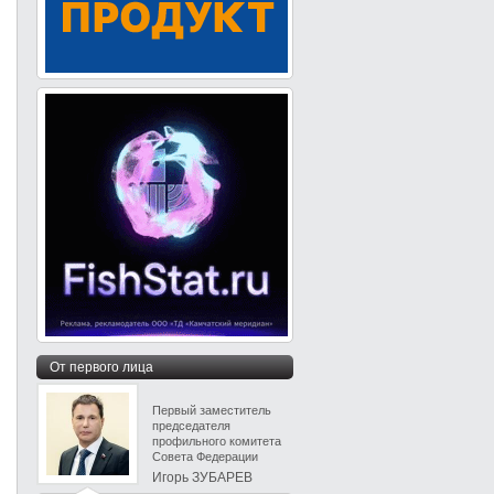
От первого лица
Первый заместитель
председателя
профильного комитета
Совета Федерации
Игорь ЗУБАРЕВ