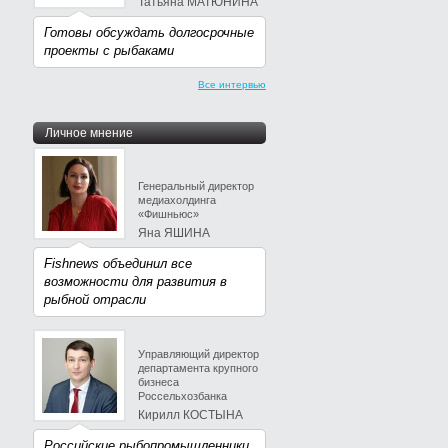
Татьяна МАТЮНИНА
Готовы обсуждать долгосрочные
проекты с рыбаками
Все интервью
Личное мнение
Генеральный директор
медиахолдинга
«Фишньюс»
Яна ЯШИНА
Fishnews объединил все
возможности для развития в
рыбной отрасли
Управляющий директор
департамента крупного
бизнеса
Россельхозбанка
Кирилл КОСТЫНА
Российские рыбопромышленники