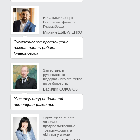
Начальник Северо-
Восточного филиала
Главрыбвода
Михаил ЦЫБУЛЕНКО
Экологическое просвещение —
важная часть работы
Главрыбвода
Заместитель
руководителя
Федерального агентства
по рыболовству
Василий СОКОЛОВ
У аквакультуры большой
потенциал развития
Директор категории
«свежие
продовольственные
товары» формата
«Магнит у дома»