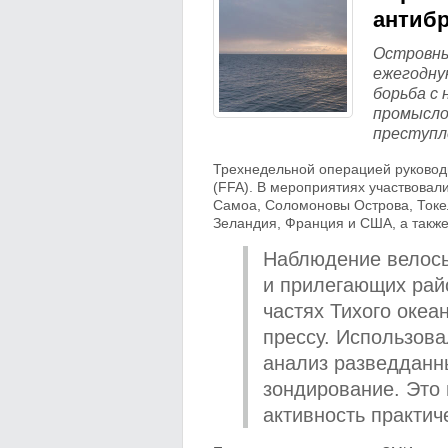
антиб
Островны
ежегодну
борьба с
промысло
преступл
Трехнедельной операцией руководи
(FFA). В мероприятиях участвовал
Самоа, Соломоновы Острова, Токел
Зеландия, Франция и США, а также
Наблюдение велось
и прилегающих рай
частях Тихого океа
прессу. Использов
анализ разведданн
зондирование. Это
активность практич