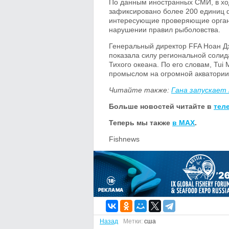
По данным иностранных СМИ, в ход
зафиксировано более 200 единиц 
интересующие проверяющие органы
нарушении правил рыболовства.
Генеральный директор FFA Ноан Дэ
показала силу региональной солид
Тихого океана. По его словам, Tui
промыслом на огромной акватории
Читайте также:
Гана запускает
Больше новостей читайте в
тел
Теперь мы также
в MAX
.
Fishnews
Назад
Метки:
сша