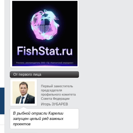
От первого лица
Первый заместитель
председателя
профильного комитета
Совета Федерации
Игорь ЗУБАРЕВ
В рыбной отрасли Карелии
запущен целый ряд важных
проектов