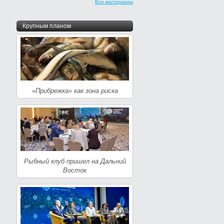
Все материалы
Крупным планом
«Прибрежка» как зона риска
Рыбный клуб пришел на Дальний
Восток