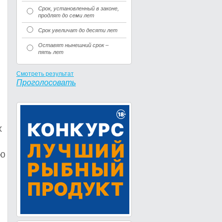
Срок, установленный в законе,
продлят до семи лет
Срок увеличат до десяти лет
Оставят нынешний срок –
пять лет
Смотреть результат
Проголосовать
х
ую