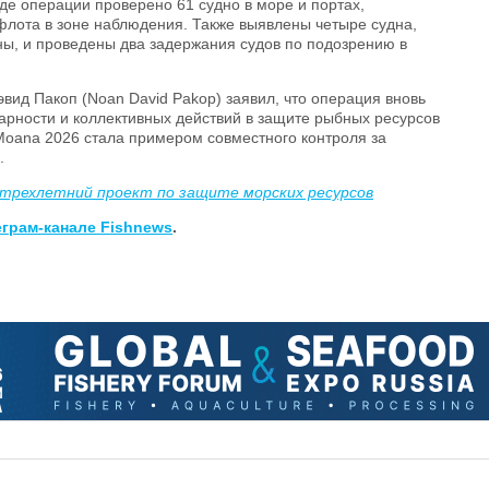
е операции проверено 61 судно в море и портах,
флота в зоне наблюдения. Также выявлены четыре судна,
, и проведены два задержания судов по подозрению в
вид Пакоп (Noan David Pakop) заявил, что операция вновь
арности и коллективных действий в защите рыбных ресурсов
 Moana 2026 стала примером совместного контроля за
.
 трехлетний проект по защите морских ресурсов
еграм-канале Fishnews
.