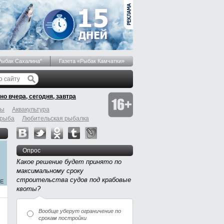
Рыбак Сахалина"
Газета «Рыбак Камчатки»
но вчера, сегодня, завтра
бы
Аквакультура
 рыба
Любительская рыбалка
Опрос
Какое решение будет принято по
максимальному сроку
строительства судов под крабовые
квоты?
Вообще уберут ограничение по
срокам постройки