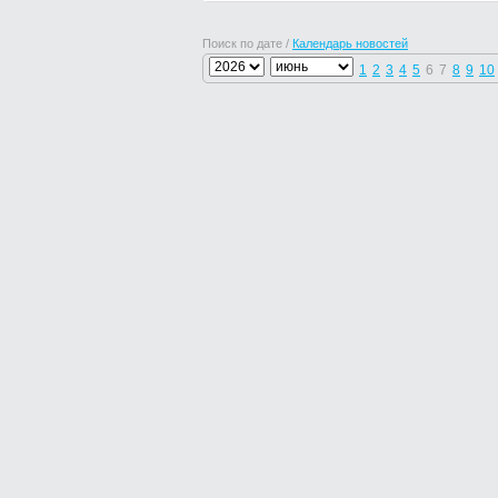
Поиск по дате /
Календарь новостей
1
2
3
4
5
6
7
8
9
10