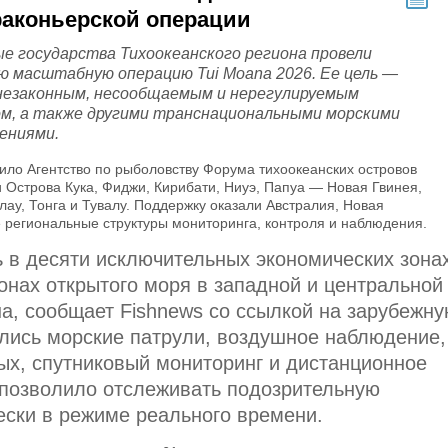
раконьерской операции
е государства Тихоокеанского региона провели
ю масштабную операцию Tui Moana 2026. Ее цель —
 незаконным, несообщаемым и нерегулируемым
м, а также другими транснациональными морскими
ениями.
ло Агентство по рыболовству Форума тихоокеанских островов
и Острова Кука, Фиджи, Кирибати, Ниуэ, Папуа — Новая Гвинея,
ау, Тонга и Тувалу. Поддержку оказали Австралия, Новая
 региональные структуры мониторинга, контроля и наблюдения.
 в десяти исключительных экономических зона
онах открытого моря в западной и центральной
на, сообщает Fishnews со ссылкой на зарубежн
ались морские патрули, воздушное наблюдение,
ых, спутниковый мониторинг и дистанционное
 позволило отслеживать подозрительную
ески в режиме реального времени.