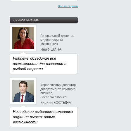
Все интервью
Личное мнение
Генеральный директор
медиахолдинга
«Фишньюс»
Яна ЯШИНА
Fishnews объединил все
возможности для развития в
рыбной отрасли
Управляющий директор
департамента крупного
бизнеса
Россельхозбанка
Кирилл КОСТЫНА
Российские рыбопромышленники
ищут на рынках новые
возможности