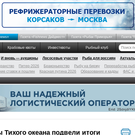
news»
Газета «Fishnews Дайджест»
Газета «Рыбак Приморья»
Газета "
Крабовые квоты
Инвестквоты
Рыбный клуб
И вновь — аукционы
Лососевые участки
Рыба для россиян
Актуаль
ранство
Питер-2026
Браконьерство
Рыбу на биржу
Переработка ры
ие ставок и пошлин
Красная путина 2026
Образование и кадры
ФАС и
 Тихого океана подвели итоги