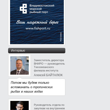
Интервью
Заместитель директора
ВНИРО — руководитель
Тихоокеанского
филиала института
Алексей БАЙТАЛЮК
Потом мы будем только
вспоминать о тропических
рыбах в наших водах
Руководитель отдела по
закупкам на внутреннем