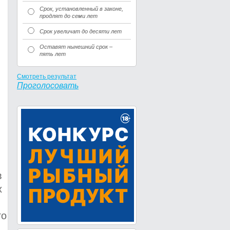
Срок, установленный в законе,
продлят до семи лет
Срок увеличат до десяти лет
Оставят нынешний срок –
пять лет
Смотреть результат
Проголосовать
в
х
го