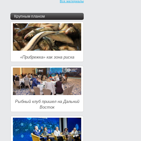
Все материалы
Крупным планом
«Прибрежка» как зона риска
Рыбный клуб пришел на Дальний
Восток