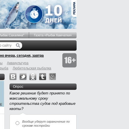
Рыбак Сахалина"
Газета «Рыбак Камчатки»
но вчера, сегодня, завтра
бы
Аквакультура
 рыба
Любительская рыбалка
Опрос
Какое решение будет принято по
максимальному сроку
строительства судов под крабовые
квоты?
Вообще уберут ограничение по
срокам постройки