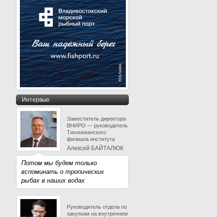
Интервью
Заместитель директора
ВНИРО — руководитель
Тихоокеанского
филиала института
Алексей БАЙТАЛЮК
Потом мы будем только
вспоминать о тропических
рыбах в наших водах
Руководитель отдела по
закупкам на внутреннем