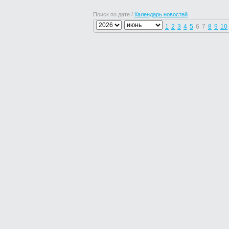
Поиск по дате /
Календарь новостей
1
2
3
4
5
6
7
8
9
10