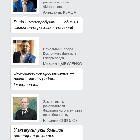
рынке компании
«Мореодор»
Александр КВАША
Рыба и морепродукты — одна из
самых интересных категорий
Начальник Северо-
Восточного филиала
Главрыбвода
Михаил ЦЫБУЛЕНКО
Экологическое просвещение —
важная часть работы
Главрыбвода
Заместитель
руководителя
Федерального агентства
по рыболовству
Василий СОКОЛОВ
У аквакультуры большой
потенциал развития