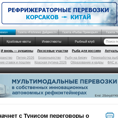
news»
Газета «Fishnews Дайджест»
Газета «Рыбак Приморья»
Газета "
Крабовые квоты
Инвестквоты
Рыбный клуб
И вновь — аукционы
Лососевые участки
Рыба для россиян
Актуаль
ранство
Питер-2026
Браконьерство
Рыбу на биржу
Переработка ры
ие ставок и пошлин
Красная путина 2026
Образование и кадры
ФАС и
ачнет с Тунисом переговоры о