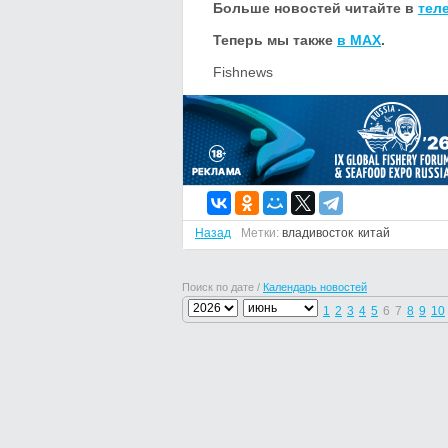
Больше новостей читайте в
тел
Теперь мы также
в MAX
.
Fishnews
Назад
Метки:
владивосток
китай
Поиск по дате /
Календарь новостей
1
2
3
4
5
6
7
8
9
10