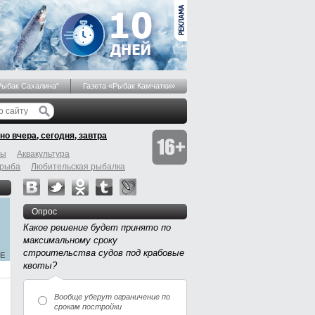
Рыбак Сахалина"
Газета «Рыбак Камчатки»
но вчера, сегодня, завтра
бы
Аквакультура
 рыба
Любительская рыбалка
Опрос
Какое решение будет принято по
максимальному сроку
строительства судов под крабовые
квоты?
Вообще уберут ограничение по
срокам постройки