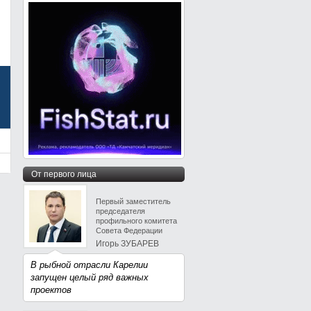
От первого лица
Первый заместитель
председателя
профильного комитета
Совета Федерации
Игорь ЗУБАРЕВ
В рыбной отрасли Карелии
запущен целый ряд важных
проектов