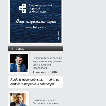
Интервью
Руководитель отдела по
закупкам на внутреннем
рынке компании
«Мореодор»
Александр КВАША
Рыба и морепродукты — одна из
самых интересных категорий
Начальник Северо-
Восточного филиала