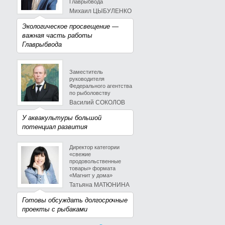
Главрыбвода
Михаил ЦЫБУЛЕНКО
Экологическое просвещение —
важная часть работы
Главрыбвода
Заместитель
руководителя
Федерального агентства
по рыболовству
Василий СОКОЛОВ
У аквакультуры большой
потенциал развития
Директор категории
«свежие
продовольственные
товары» формата
«Магнит у дома»
Татьяна МАТЮНИНА
Готовы обсуждать долгосрочные
проекты с рыбаками