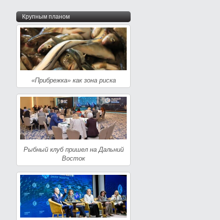
Крупным планом
«Прибрежка» как зона риска
Рыбный клуб пришел на Дальний
Восток