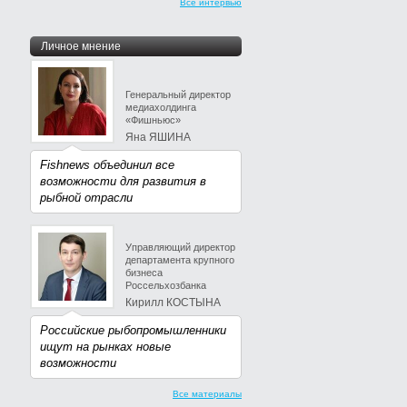
Все интервью
Личное мнение
Генеральный директор
медиахолдинга
«Фишньюс»
Яна ЯШИНА
Fishnews объединил все
возможности для развития в
рыбной отрасли
Управляющий директор
департамента крупного
бизнеса
Россельхозбанка
Кирилл КОСТЫНА
Российские рыбопромышленники
ищут на рынках новые
возможности
Все материалы