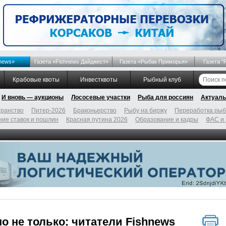
news»
Газета «Fishnews Дайджест»
Газета «Рыбак Приморья»
Газета "
Крабовые квоты
Инвестквоты
Рыбный клуб
И вновь — аукционы
Лососевые участки
Рыба для россиян
Актуаль
ранство
Питер-2026
Браконьерство
Рыбу на биржу
Переработка ры
ие ставок и пошлин
Красная путина 2026
Образование и кадры
ФАС и
но не только: читатели Fishnews