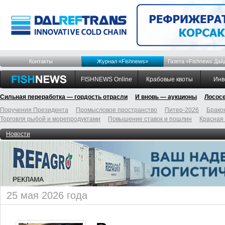
Контакты
Журнал «Fishnews»
Газета «Fishnews Дай
FISHNEWS Online
Крабовые квоты
Инв
Сильная переработка — гордость отрасли
И вновь — аукционы
Лосос
Поручения Президента
Промысловое пространство
Питер-2026
Брако
Торговля рыбой и морепродуктами
Повышение ставок и пошлин
Красная
Новости
25 мая 2026 года