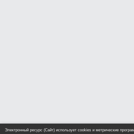
Электронный ресурс (Сайт) использует cookies и метрические прогр