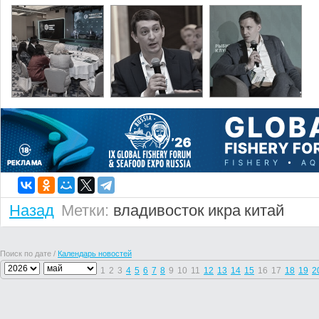
Назад
Метки:
владивосток
икра
китай
Поиск по дате /
Календарь новостей
1
2
3
4
5
6
7
8
9
10
11
12
13
14
15
16
17
18
19
2