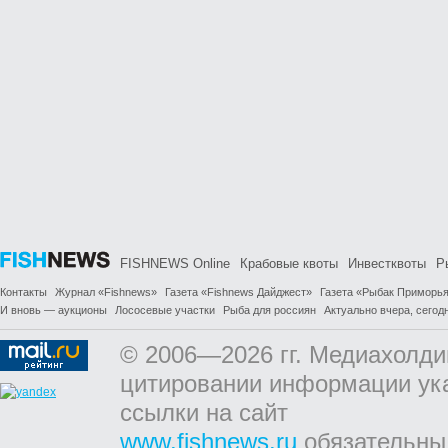
FISHNEWS Online
Крабовые квоты
Инвестквоты
Р
Контакты
Журнал «Fishnews»
Газета «Fishnews Дайджест»
Газета «Рыбак Приморь
И вновь — аукционы
Лососевые участки
Рыба для россиян
Актуально вчера, сегодн
© 2006—2026 гг. Медиахолди
цитировании информации ук
ссылки на сайт
www.fishnews.ru
обязательны