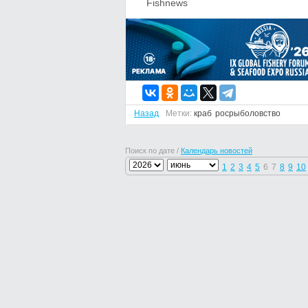
Fishnews
Назад
Метки:
краб
росрыболовство
Поиск по дате /
Календарь новостей
1
2
3
4
5
6
7
8
9
10