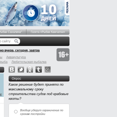
Рыбак Сахалина"
Газета «Рыбак Камчатки»
но вчера, сегодня, завтра
бы
Аквакультура
 рыба
Любительская рыбалка
Опрос
Какое решение будет принято по
максимальному сроку
строительства судов под крабовые
квоты?
Вообще уберут ограничение по
срокам постройки