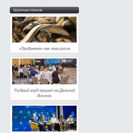
Крупным планом
«Прибрежка» как зона риска
Рыбный клуб пришел на Дальний
Восток