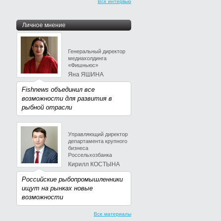
Все интервью
Личное мнение
Генеральный директор
медиахолдинга
«Фишньюс»
Яна ЯШИНА
Fishnews объединил все
возможности для развития в
рыбной отрасли
Управляющий директор
департамента крупного
бизнеса
Россельхозбанка
Кирилл КОСТЫНА
Российские рыбопромышленники
ищут на рынках новые
возможности
Все материалы