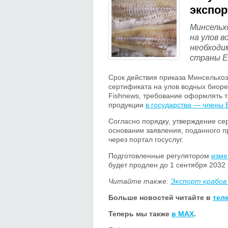
экспо
Минсельх
на улов 
необходи
страны Е
Срок действия приказа Минсельхо
сертификата на улов водных биоре
Fishnews, требование оформлять т
продукции
в государства — члены 
Согласно порядку, утверждение с
основании заявления, поданного п
через портал госуслуг.
Подготовленные регулятором
изме
будет продлен до 1 сентября
2032 
Читайте также:
Экспорт крабов
Больше новостей читайте в
тел
Теперь мы также
в MAX
.