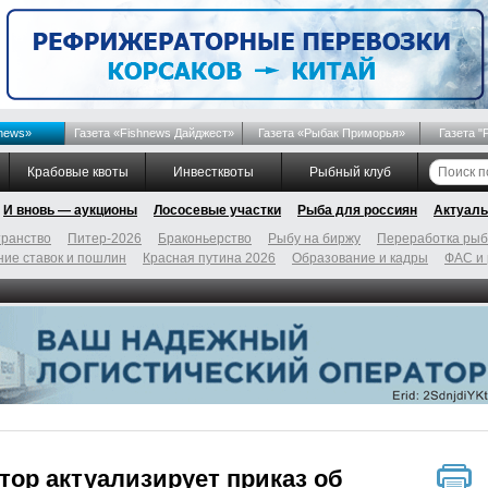
news»
Газета «Fishnews Дайджест»
Газета «Рыбак Приморья»
Газета "
Крабовые квоты
Инвестквоты
Рыбный клуб
И вновь — аукционы
Лососевые участки
Рыба для россиян
Актуаль
ранство
Питер-2026
Браконьерство
Рыбу на биржу
Переработка ры
ие ставок и пошлин
Красная путина 2026
Образование и кадры
ФАС и
тор актуализирует приказ об