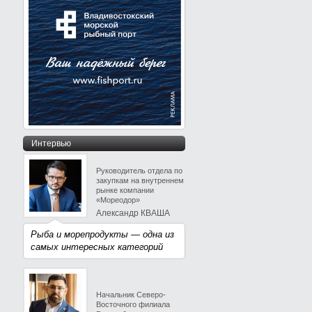
Интервью
Руководитель отдела по
закупкам на внутреннем
рынке компании
«Мореодор»
Александр КВАША
Рыба и морепродукты — одна из
самых интересных категорий
Начальник Северо-
Восточного филиала