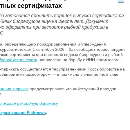
ртных сертификатах
оз готовится продлить порядок выпуска сертификата
водных биоресурсов еще на шесть лет. Документ
мо оформлять при экспорте рыбной продукции в
С.
за, определяющего порядок заполнения и утверждения
сурсов, истекает 1 сентября
2026 г
. Как сообщает корреспондент
акие сертификаты при поставках водных биоресурсов и рыбной
Европейского союза
направлено на борьбу с ННН-промыслом.
ертификата осуществляется теруправлениями Росрыболовства на
редприятием-экспортером — в том числе в электронном виде
нения в приказ
предусматривают, что действующий порядок
г
.
 показал рекордную динамику
еграм-канале Fishnews
.