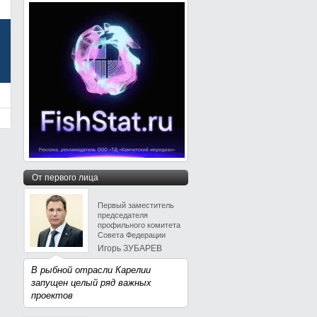
От первого лица
Первый заместитель
председателя
профильного комитета
Совета Федерации
Игорь ЗУБАРЕВ
В рыбной отрасли Карелии
запущен целый ряд важных
проектов