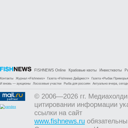
FISHNEWS Online
Крабовые квоты
Инвестквоты
Р
Контакты
Журнал «Fishnews»
Газета «Fishnews Дайджест»
Газета «Рыбак Приморь
И вновь — аукционы
Лососевые участки
Рыба для россиян
Актуально вчера, сегодн
© 2006—2026 гг. Медиахолди
цитировании информации ук
ссылки на сайт
www.fishnews.ru
обязательны