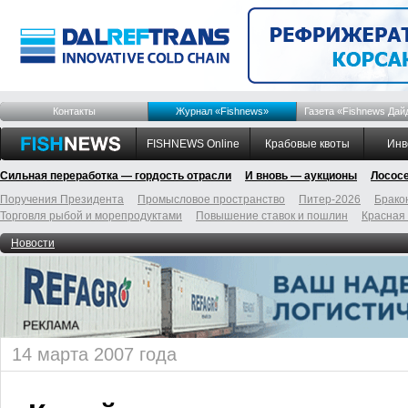
Контакты
Журнал «Fishnews»
Газета «Fishnews Дай
FISHNEWS Online
Крабовые квоты
Инв
Сильная переработка — гордость отрасли
И вновь — аукционы
Лосос
Поручения Президента
Промысловое пространство
Питер-2026
Брако
Торговля рыбой и морепродуктами
Повышение ставок и пошлин
Красная
Новости
14 марта 2007 года