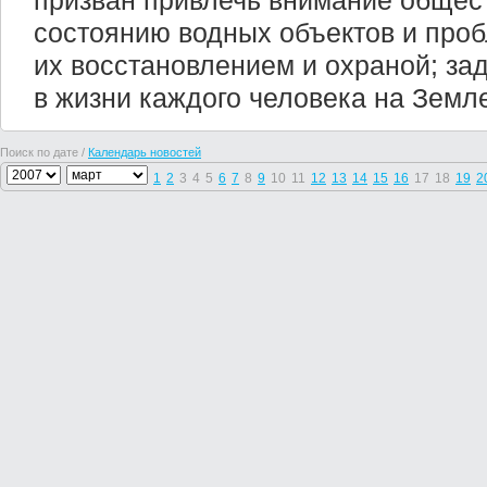
призван привлечь внимание общес
состоянию водных объектов и про
их восстановлением и охраной; за
в жизни каждого человека на Земл
Поиск по дате /
Календарь новостей
1
2
3
4
5
6
7
8
9
10
11
12
13
14
15
16
17
18
19
2