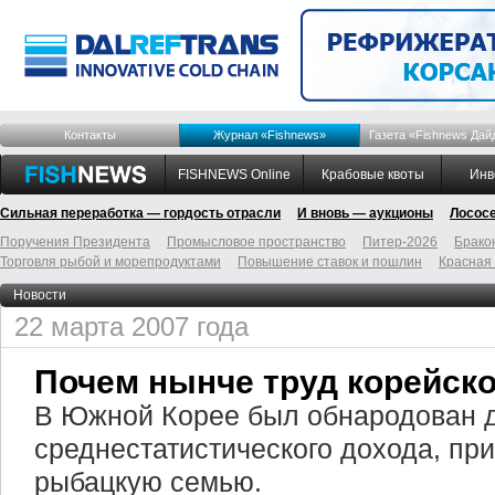
Контакты
Журнал «Fishnews»
Газета «Fishnews Дай
FISHNEWS Online
Крабовые квоты
Инв
Сильная переработка — гордость отрасли
И вновь — аукционы
Лосос
Поручения Президента
Промысловое пространство
Питер-2026
Брако
Торговля рыбой и морепродуктами
Повышение ставок и пошлин
Красная
Новости
22 марта 2007 года
Почем нынче труд корейск
В Южной Корее был обнародован д
среднестатистического дохода, пр
рыбацкую семью.