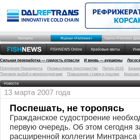
Контакты
Журнал «Fishnews»
Газета «Fishnews Дай
FISHNEWS Online
Крабовые квоты
Инв
Сильная переработка — гордость отрасли
И вновь — аукционы
Лосос
Поручения Президента
Промысловое пространство
Питер-2026
Брако
Торговля рыбой и морепродуктами
Повышение ставок и пошлин
Красная
Новости
13 марта 2007 года
Поспешать, не торопясь
Гражданское судостроение необхо
первую очередь. Об этом сегодня з
расширенной коллегии Минтранса 