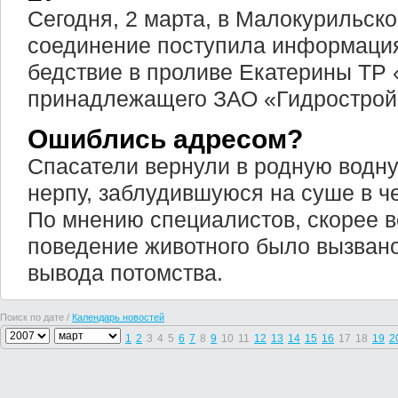
Сегодня, 2 марта, в Малокурильск
соединение поступила информация
бедствие в проливе Екатерины ТР 
принадлежащего ЗАО «Гидрострой
Ошиблись адресом?
Спасатели вернули в родную водн
нерпу, заблудившуюся на суше в ч
По мнению специалистов, скорее вс
поведение животного было вызван
вывода потомства.
Поиск по дате /
Календарь новостей
1
2
3
4
5
6
7
8
9
10
11
12
13
14
15
16
17
18
19
2