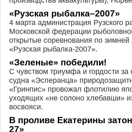
производства аквакультуры), Норве
«Рузская рыбалка–2007»
4 марта администрация Рузского р
Московской федерации рыболовног
открытые соревнования по зимней
«Рузская рыбалка-2007».
«Зеленые» победили!
С чувством триумфа и гордости за
судна «Эсперанца» природозащитн
«Гринпис» провожал флотилию япо
уходящих «не солоно хлебавши» из
восвояси.
В проливе Екатерины затон
27»