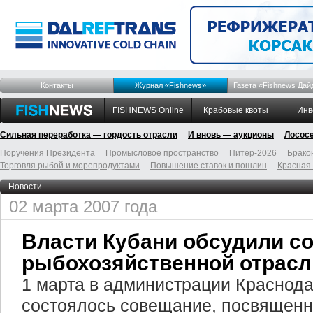
Контакты
Журнал «Fishnews»
Газета «Fishnews Дай
FISHNEWS Online
Крабовые квоты
Инв
Сильная переработка — гордость отрасли
И вновь — аукционы
Лосос
Поручения Президента
Промысловое пространство
Питер-2026
Брако
Торговля рыбой и морепродуктами
Повышение ставок и пошлин
Красная
Новости
02 марта 2007 года
Власти Кубани обсудили с
рыбохозяйственной отрасл
1 марта в администрации Краснода
состоялось совещание, посвящен