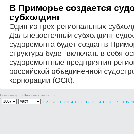
В Приморье создается суд
субхолдинг
Один из трех региональных субхол
Дальневосточный субхолдинг судо
судоремонта будет создан в Примо
структура будет включать в себя о
судоремонтные предприятия регион
российской объединенной судостр
корпорации (ОСК).
Поиск по дате /
Календарь новостей
1
2
3
4
5
6
7
8
9
10
11
12
13
14
15
16
17
18
19
2