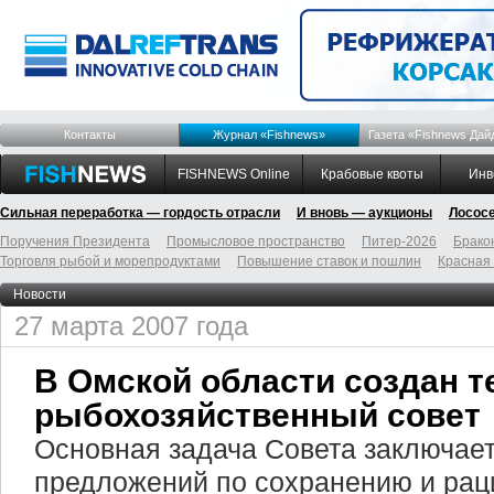
Контакты
Журнал «Fishnews»
Газета «Fishnews Дай
FISHNEWS Online
Крабовые квоты
Инв
Сильная переработка — гордость отрасли
И вновь — аукционы
Лосос
Поручения Президента
Промысловое пространство
Питер-2026
Брако
Торговля рыбой и морепродуктами
Повышение ставок и пошлин
Красная
Новости
27 марта 2007 года
В Омской области создан 
рыбохозяйственный совет
Основная задача Совета заключает
предложений по сохранению и ра