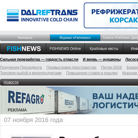
Контакты
Журнал «Fishnews»
Газета «Fishnews Дай
FISHNEWS Online
Крабовые квоты
Инв
Сильная переработка — гордость отрасли
И вновь — аукционы
Лосос
Поручения Президента
Промысловое пространство
Питер-2026
Брако
Торговля рыбой и морепродуктами
Повышение ставок и пошлин
Красная
Новости
07 ноября 2016 года