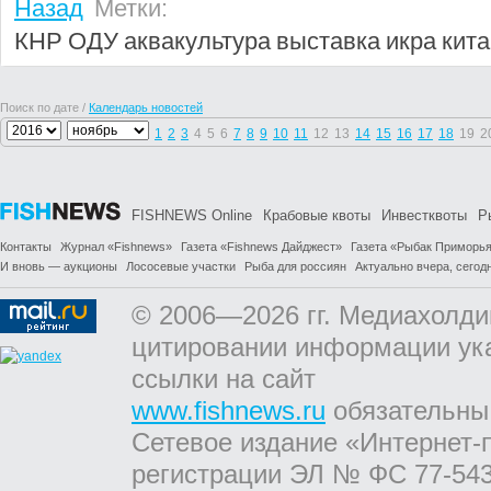
Назад
Метки:
КНР
ОДУ
аквакультура
выставка
икра
кита
Поиск по дате /
Календарь новостей
1
2
3
4
5
6
7
8
9
10
11
12
13
14
15
16
17
18
19
2
FISHNEWS Online
Крабовые квоты
Инвестквоты
Р
Контакты
Журнал «Fishnews»
Газета «Fishnews Дайджест»
Газета «Рыбак Приморь
И вновь — аукционы
Лососевые участки
Рыба для россиян
Актуально вчера, сегодн
© 2006—2026 гг. Медиахолди
цитировании информации ук
ссылки на сайт
www.fishnews.ru
обязательны
Сетевое издание «Интернет-
регистрации ЭЛ № ФС 77-543