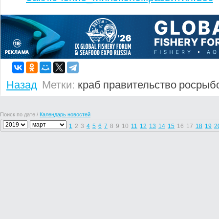
Назад
Метки:
краб
правительство
росрыб
Поиск по дате /
Календарь новостей
1
2
3
4
5
6
7
8
9
10
11
12
13
14
15
16
17
18
19
2