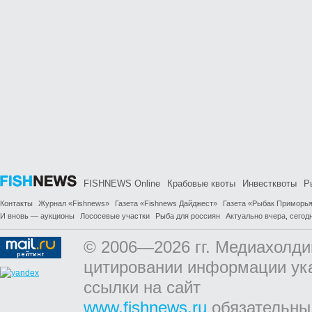
FISHNEWS Online
Крабовые квоты
Инвестквоты
Р
Контакты
Журнал «Fishnews»
Газета «Fishnews Дайджест»
Газета «Рыбак Приморь
И вновь — аукционы
Лососевые участки
Рыба для россиян
Актуально вчера, сегодн
© 2006—2026 гг. Медиахолди
цитировании информации ук
ссылки на сайт
www.fishnews.ru
обязательны