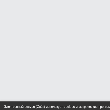
Электронный ресурс (Сайт) использует cookies и метрические прогр