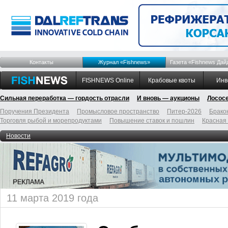
Контакты
Журнал «Fishnews»
Газета «Fishnews Дай
FISHNEWS Online
Крабовые квоты
Инв
Сильная переработка — гордость отрасли
И вновь — аукционы
Лосос
Поручения Президента
Промысловое пространство
Питер-2026
Брако
Торговля рыбой и морепродуктами
Повышение ставок и пошлин
Красная
Новости
11 марта 2019 года