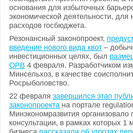
основания для избыточных барьер
экономической деятельности, для
расходов госбюджета.
Резонансный законопроект,
предус
введение нового вида квот
– добычи
инвестиционных целях, был
разме
ОРВ
4 февраля. Разработчиком из
Минсельхоз, в качестве соисполни
Росрыболовство.
22 февраля
завершился этап публ
законопроекта
на портале regulatio
Минэкономразвития организовало 
консультации, в рамках которых 1 
бизнеса
рассказали об угрозах пе