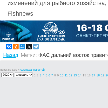
изменений для рыбного хозяйства,
Fishnews
Назад
Метки:
ФАС
дальний восток
правит
Поиск по дате /
Календарь новостей
1
2
3
4
5
6
7
8
9
10
11
12
13
14
15
16
17
18
19
2