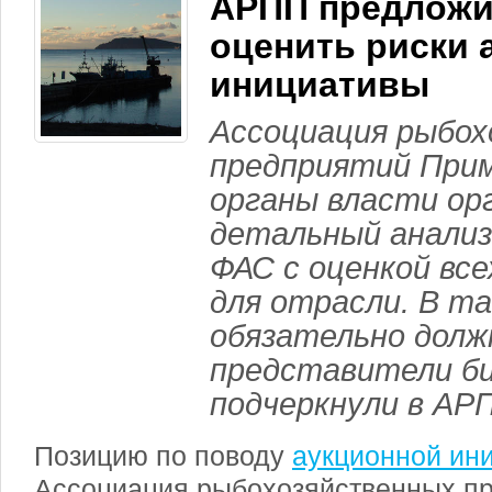
АРПП предложи
оценить риски 
инициативы
Ассоциация рыбо
предприятий Прим
органы власти ор
детальный анализ
ФАС с оценкой вс
для отрасли. В т
обязательно дол
представители би
подчеркнули в АР
Позицию по поводу
аукционной ин
Ассоциация рыбохозяйственных п