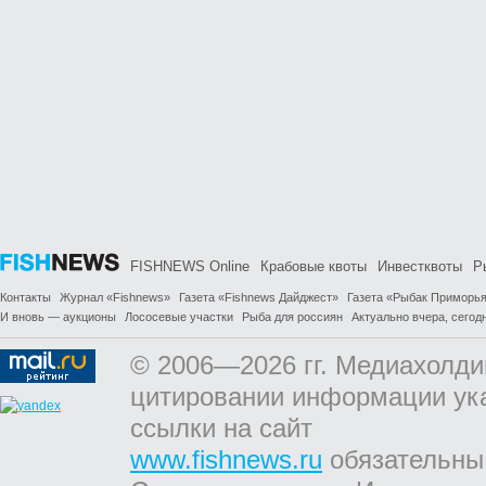
FISHNEWS Online
Крабовые квоты
Инвестквоты
Р
Контакты
Журнал «Fishnews»
Газета «Fishnews Дайджест»
Газета «Рыбак Приморь
И вновь — аукционы
Лососевые участки
Рыба для россиян
Актуально вчера, сегодн
© 2006—2026 гг. Медиахолди
цитировании информации ук
ссылки на сайт
www.fishnews.ru
обязательны