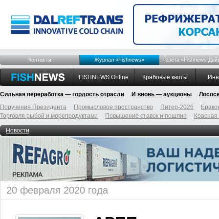
Контакты
Журнал «Fishnews»
Газета «Fishnews Дай
FISHNEWS Online
Крабовые квоты
Инв
Сильная переработка — гордость отрасли
И вновь — аукционы
Лосос
Поручения Президента
Промысловое пространство
Питер-2026
Брако
Торговля рыбой и морепродуктами
Повышение ставок и пошлин
Красная
Новости
20 февраля 2020 года