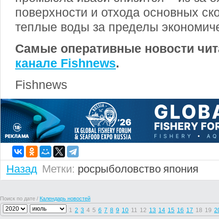
поверхности и отхода основных ск
теплые воды за пределы экономиче
Самые оперативные новости чит
канале Fishnews
.
Fishnews
Назад
Метки:
росрыболовство
япония
Поиск по дате /
Календарь новостей
1
2
3
4
5
6
7
8
9
10
11
12
13
14
15
16
17
18
19
2