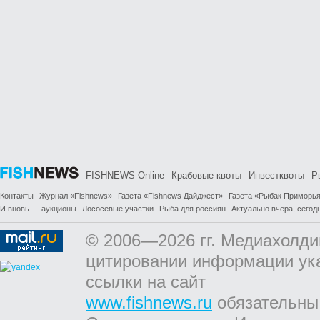
FISHNEWS Online
Крабовые квоты
Инвестквоты
Р
Контакты
Журнал «Fishnews»
Газета «Fishnews Дайджест»
Газета «Рыбак Приморь
И вновь — аукционы
Лососевые участки
Рыба для россиян
Актуально вчера, сегодн
© 2006—2026 гг. Медиахолди
цитировании информации ук
ссылки на сайт
www.fishnews.ru
обязательны