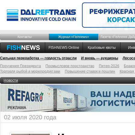
Контакты
Журнал «Fishnews»
Газета «Fishnews Дай
FISHNEWS Online
Крабовые квоты
Инв
Сильная переработка — гордость отрасли
И вновь — аукционы
Лосос
Поручения Президента
Промысловое пространство
Питер-2026
Брако
Торговля рыбой и морепродуктами
Повышение ставок и пошлин
Красная
Новости
02 июля 2020 года