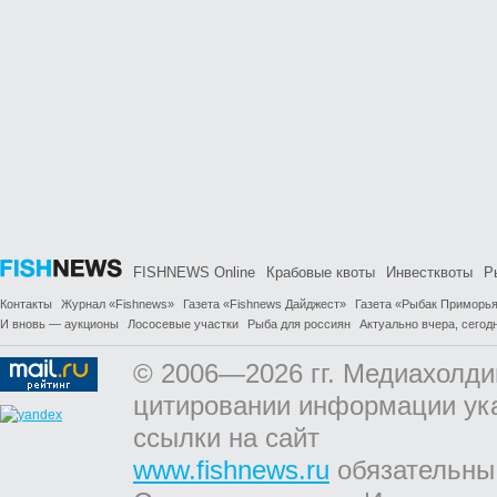
FISHNEWS Online
Крабовые квоты
Инвестквоты
Р
Контакты
Журнал «Fishnews»
Газета «Fishnews Дайджест»
Газета «Рыбак Приморь
И вновь — аукционы
Лососевые участки
Рыба для россиян
Актуально вчера, сегодн
© 2006—2026 гг. Медиахолди
цитировании информации ук
ссылки на сайт
www.fishnews.ru
обязательны