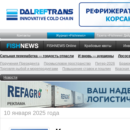
Контакты
Журнал «Fishnews»
Газета «Fishnews Дай
FISHNEWS Online
Крабовые квоты
Инв
Сильная переработка — гордость отрасли
И вновь — аукционы
Лосос
Поручения Президента
Промысловое пространство
Питер-2026
Брако
Торговля рыбой и морепродуктами
Повышение ставок и пошлин
Красная
Новости
10 января 2025 года