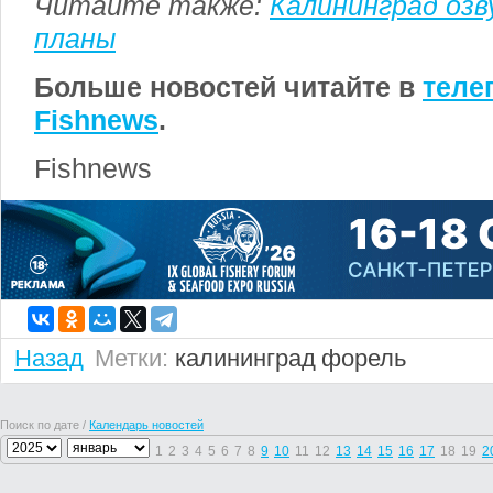
Читайте также:
Калининград оз
планы
Больше новостей читайте в
теле
Fishnews
.
Fishnews
Назад
Метки:
калининград
форель
Поиск по дате /
Календарь новостей
1
2
3
4
5
6
7
8
9
10
11
12
13
14
15
16
17
18
19
2