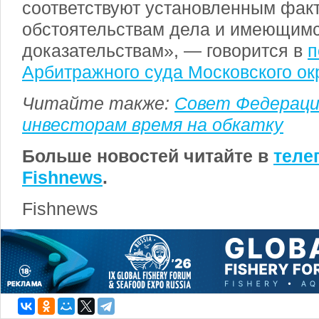
соответствуют установленным фак
обстоятельствам дела и имеющимс
доказательствам», — говорится в
п
Арбитражного суда Московского ок
Читайте также:
Совет Федераци
инвесторам время на обкатку
Больше новостей читайте в
теле
Fishnews
.
Fishnews