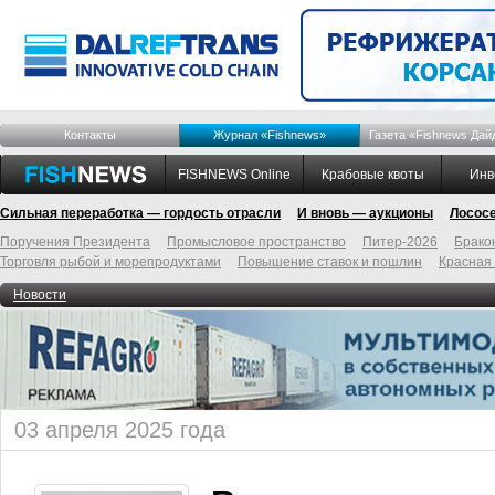
Контакты
Журнал «Fishnews»
Газета «Fishnews Дай
FISHNEWS Online
Крабовые квоты
Инв
Сильная переработка — гордость отрасли
И вновь — аукционы
Лосос
Поручения Президента
Промысловое пространство
Питер-2026
Брако
Торговля рыбой и морепродуктами
Повышение ставок и пошлин
Красная
Новости
03 апреля 2025 года