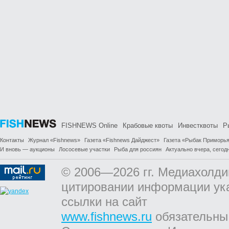
FISHNEWS Online
Крабовые квоты
Инвестквоты
Р
Контакты
Журнал «Fishnews»
Газета «Fishnews Дайджест»
Газета «Рыбак Приморь
И вновь — аукционы
Лососевые участки
Рыба для россиян
Актуально вчера, сегодн
© 2006—2026 гг. Медиахолди
цитировании информации ук
ссылки на сайт
www.fishnews.ru
обязательны