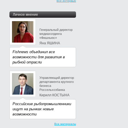
Все интервью
Личное мнение
Генеральный директор
медиахолдинга
«Фишньюс»
Яна ЯШИНА
Fishnews объединил все
возможности для развития в
рыбной отрасли
Управляющий директор
департамента крупного
бизнеса
Россельхозбанка
Кирилл КОСТЫНА
Российские рыбопромышленники
ищут на рынках новые
возможности
Все материалы