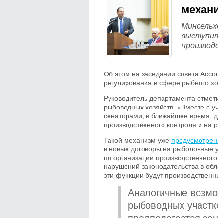
механ
Минсельх
выступит
производ
Об этом на заседании совета Ассо
регулирования в сфере рыбного хо
Руководитель департамента отмети
рыбоводных хозяйств. «Вместе с у
сенаторами, в ближайшее время, 
производственного контроля и на 
Такой механизм уже
предусмотрен
в новые договоры на рыболовные у
по организации производственног
нарушений законодательства в обл
эти функции будут производствен
Аналогичные возмо
рыбоводных участк