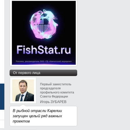
От первого лица
Первый заместитель
председателя
профильного комитета
Совета Федерации
Игорь ЗУБАРЕВ
В рыбной отрасли Карелии
запущен целый ряд важных
проектов