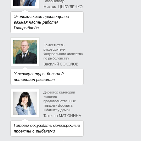
Главрыбвода
Михаил ЦЫБУЛЕНКО
Экологическое просвещение —
важная часть работы
Главрыбвода
Заместитель
руководителя
Федерального агентства
по рыболовству
Василий СОКОЛОВ
У аквакультуры большой
потенциал развития
Директор категории
«свежие
продовольственные
товары» формата
«Магнит у дома»
Татьяна МАТЮНИНА
Готовы обсуждать долгосрочные
проекты с рыбаками