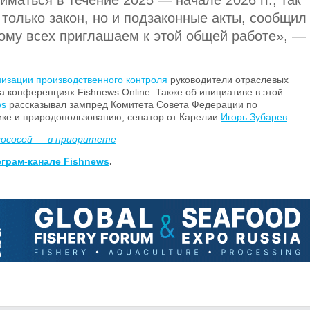
иматься в течение 2025 — начале 2026 гг., так
 только закон, но и подзаконные акты, сообщил
тому всех приглашаем к этой общей работе», —
изации производственного контроля
руководители отраслевых
 конференциях Fishnews Online. Также об инициативе в этой
ws
рассказывал зампред Комитета Совета Федерации по
ике и природопользованию, сенатор от Карелии
Игорь Зубарев
.
лососей — в приоритете
еграм-канале Fishnews
.