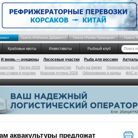
news»
Газета «Fishnews Дайджест»
Газета «Рыбак Приморья»
Газета "
Крабовые квоты
Инвестквоты
Рыбный клуб
И вновь — аукционы
Лососевые участки
Рыба для россиян
Актуаль
ранство
Питер-2026
Браконьерство
Рыбу на биржу
Переработка ры
ие ставок и пошлин
Красная путина 2026
Образование и кадры
ФАС и
ам аквакультуры предложат