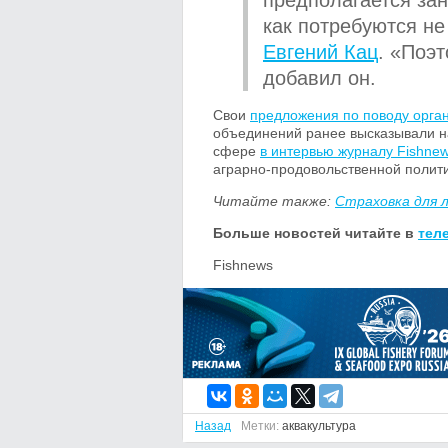
предполагается зан
как потребуются не
Евгений Кац
. «Поэ
добавил он.
Свои
предложения по поводу орган
объединений ранее высказывали на
сфере
в интервью журналу Fishne
аграрно-продовольственной полит
Читайте также:
Страховка для 
Больше новостей читайте в
тел
Fishnews
Назад
Метки:
аквакультура