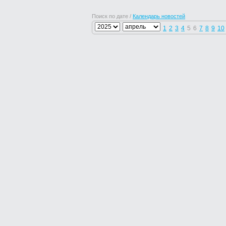
Поиск по дате /
Календарь новостей
1
2
3
4
5
6
7
8
9
10