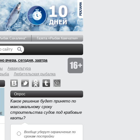
Рыбак Сахалина"
Газета «Рыбак Камчатки»
но вчера, сегодня, завтра
бы
Аквакультура
 рыба
Любительская рыбалка
Опрос
Какое решение будет принято по
максимальному сроку
строительства судов под крабовые
квоты?
Вообще уберут ограничение по
срокам постройки