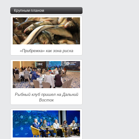
Крупным планом
«Прибрежка» как зона риска
Рыбный клуб пришел на Дальний
Восток