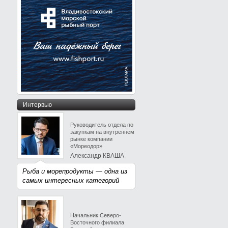
Интервью
Руководитель отдела по
закупкам на внутреннем
рынке компании
«Мореодор»
Александр КВАША
Рыба и морепродукты — одна из
самых интересных категорий
Начальник Северо-
Восточного филиала