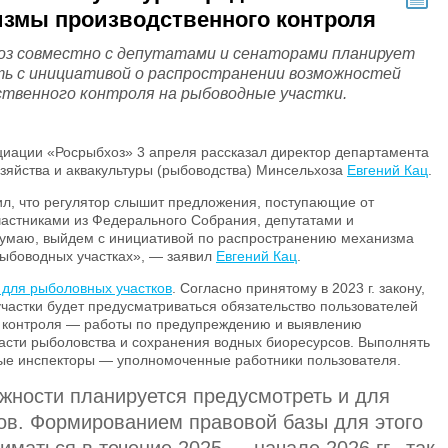
измы производственного контроля
оз совместно с депутатами и сенаторами планирует
ь с инициативой о распространении возможностей
ственного контроля на рыбоводные участки.
циации «Росрыбхоз» 3 апреля рассказал директор департамента
зяйства и аквакультуры (рыбоводства) Минсельхоза
Евгений Кац
.
л, что регулятор слышит предложения, поступающие от
частниками из Федерального Собрания, депутатами и
думаю, выйдем с инициативой по распространению механизма
рыбоводных участках», — заявил
Евгений Кац
.
 для рыболовных участков
. Согласно принятому в 2023 г. закону,
частки будет предусматриваться обязательство пользователей
о контроля — работы по предупреждению и выявлению
асти рыболовства и сохранения водных биоресурсов. Выполнять
ные инспекторы — уполномоченные работники пользователя.
жности планируется предусмотреть и для
ов. Формированием правовой базы для этого