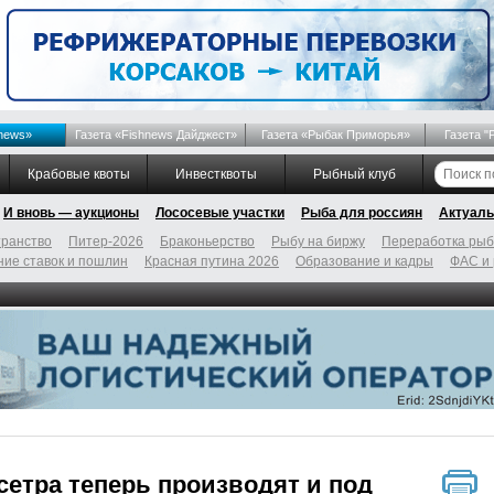
news»
Газета «Fishnews Дайджест»
Газета «Рыбак Приморья»
Газета "
Крабовые квоты
Инвестквоты
Рыбный клуб
И вновь — аукционы
Лососевые участки
Рыба для россиян
Актуаль
ранство
Питер-2026
Браконьерство
Рыбу на биржу
Переработка ры
ие ставок и пошлин
Красная путина 2026
Образование и кадры
ФАС и
сетра теперь производят и под