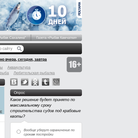
Рыбак Сахалина"
Газета «Рыбак Камчатки»
но вчера, сегодня, завтра
бы
Аквакультура
 рыба
Любительская рыбалка
Опрос
Какое решение будет принято по
максимальному сроку
строительства судов под крабовые
квоты?
Вообще уберут ограничение по
срокам постройки