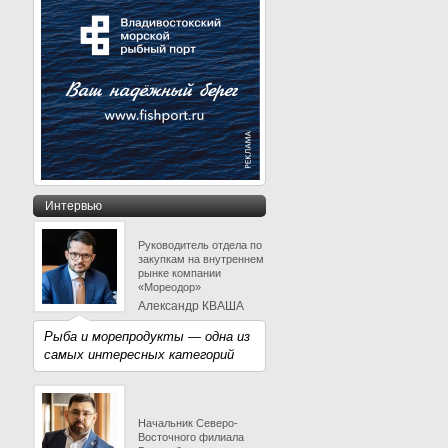
Интервью
Руководитель отдела по
закупкам на внутреннем
рынке компании
«Мореодор»
Александр КВАША
Рыба и морепродукты — одна из
самых интересных категорий
Начальник Северо-
Восточного филиала