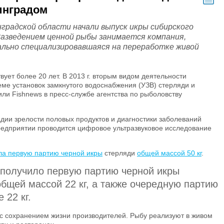
инградом
нградской области начали выпуск икры сибирского
Разведением ценной рыбы занимается компания,
ально специализировавшаяся на переработке живой
ует более 20 лет. В 2013 г. вторым видом деятельности
еме установок замкнутого водоснабжения (УЗВ) стерляди и
или Fishnews в пресс-службе агентства по рыболовству
дии зрелости половых продуктов и диагностики заболеваний
редприятии проводится цифровое ультразвуковое исследование
ла первую партию черной икры
стерляди
общей массой 50 кг
.
о получило первую партию черной икры
общей массой 22 кг, а также очередную партию
 22 кг.
 сохранением жизни производителей. Рыбу реализуют в живом