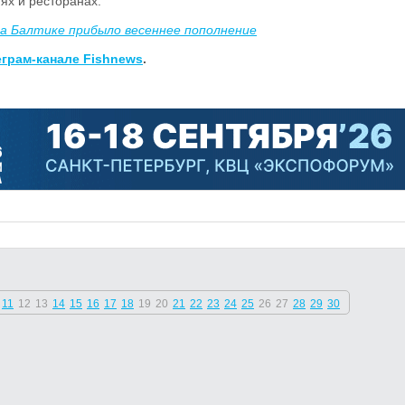
ях и ресторанах.
на Балтике прибыло весеннее пополнение
еграм-канале Fishnews
.
11
12
13
14
15
16
17
18
19
20
21
22
23
24
25
26
27
28
29
30