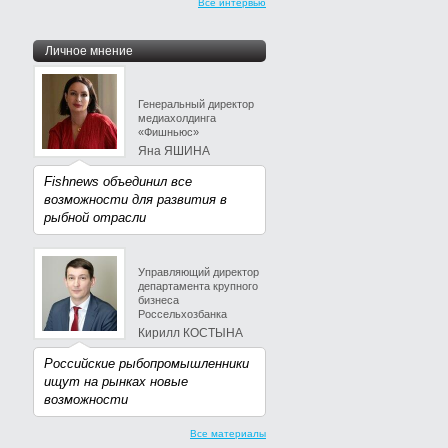
Все интервью
Личное мнение
Генеральный директор
медиахолдинга
«Фишньюс»
Яна ЯШИНА
Fishnews объединил все
возможности для развития в
рыбной отрасли
Управляющий директор
департамента крупного
бизнеса
Россельхозбанка
Кирилл КОСТЫНА
Российские рыбопромышленники
ищут на рынках новые
возможности
Все материалы