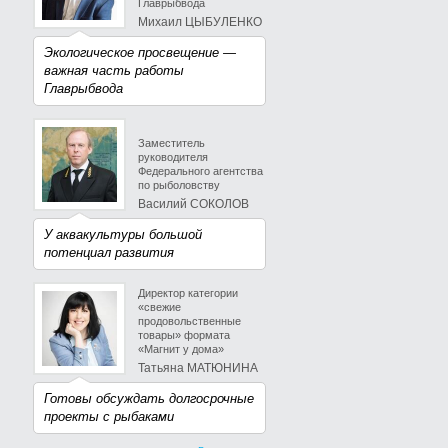
Главрыбвода
Михаил ЦЫБУЛЕНКО
Экологическое просвещение —
важная часть работы
Главрыбвода
Заместитель
руководителя
Федерального агентства
по рыболовству
Василий СОКОЛОВ
У аквакультуры большой
потенциал развития
Директор категории
«свежие
продовольственные
товары» формата
«Магнит у дома»
Татьяна МАТЮНИНА
Готовы обсуждать долгосрочные
проекты с рыбаками