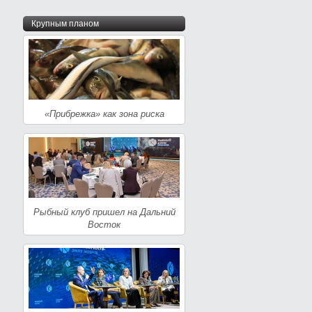
Крупным планом
«Прибрежка» как зона риска
Рыбный клуб пришел на Дальний
Восток