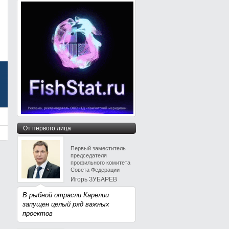
От первого лица
Первый заместитель
председателя
профильного комитета
Совета Федерации
Игорь ЗУБАРЕВ
В рыбной отрасли Карелии
запущен целый ряд важных
проектов