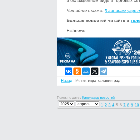
и охлажденном виде в торговых сет
Читайте также:
К запасам угря 
Больше новостей читайте в
тел
Fishnews
Назад
Метки:
икра
калининград
Поиск по дате /
Календарь новостей
1
2
3
4
5
6
7
8
9
10