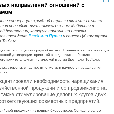
вых направлений отношений с
амом
ние кооперации в рыбной отрасли включили в число
тов российско-вьетнамского взаимодействия в
ой декларации, которую приняли по итогам
ров президент
Владимир Путин
и генсек ЦК компартии
 То Лам.
дничество по целому ряду областей. Ключевые направления для
естной декларации, принятой в ходе визита в Россию
ого комитета Коммунистической партии Вьетнама То Лама.
ews, стороны, в частности, отметили важность наращивания
ства.
акцентировали необходимость наращивания
зяйственной продукции и ее продвижение на
а также стимулирование деловых кругов двух
соответствующих совместных предприятий.
сийской продукции из водных биоресурсов. Согласно ранее