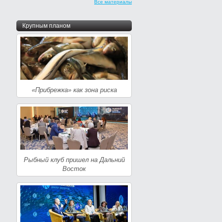
Все материалы
Крупным планом
«Прибрежка» как зона риска
Рыбный клуб пришел на Дальний
Восток