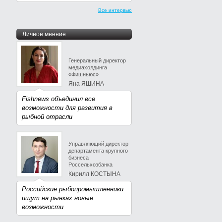
Все интервью
Личное мнение
Генеральный директор
медиахолдинга
«Фишньюс»
Яна ЯШИНА
Fishnews объединил все
возможности для развития в
рыбной отрасли
Управляющий директор
департамента крупного
бизнеса
Россельхозбанка
Кирилл КОСТЫНА
Российские рыбопромышленники
ищут на рынках новые
возможности