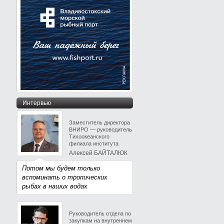
Интервью
Заместитель директора
ВНИРО — руководитель
Тихоокеанского
филиала института
Алексей БАЙТАЛЮК
Потом мы будем только
вспоминать о тропических
рыбах в наших водах
Руководитель отдела по
закупкам на внутреннем