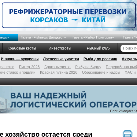
news»
Газета «Fishnews Дайджест»
Газета «Рыбак Приморья»
Газета "
Крабовые квоты
Инвестквоты
Рыбный клуб
И вновь — аукционы
Лососевые участки
Рыба для россиян
Актуаль
ранство
Питер-2026
Браконьерство
Рыбу на биржу
Переработка ры
ие ставок и пошлин
Красная путина 2026
Образование и кадры
ФАС и
 хозяйство остается среди