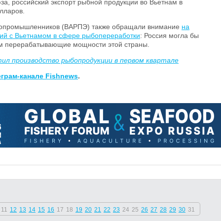
а, российский экспорт рыбной продукции во Вьетнам в
лларов.
бопромышленников (ВАРПЭ) также обращали внимание
на
ний с Вьетнамом в сфере рыбопереработки
: Россия могла бы
м перерабатывающие мощности этой страны.
ил производство рыбопродукции в первом квартале
еграм-канале
Fishnews
.
11
12
13
14
15
16
17
18
19
20
21
22
23
24
25
26
27
28
29
30
31