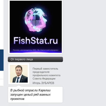
От первого лица
Первый заместитель
председателя
профильного комитета
Совета Федерации
Игорь ЗУБАРЕВ
В рыбной отрасли Карелии
запущен целый ряд важных
проектов