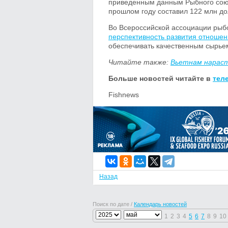
приведенным данным Рыбного союз
прошлом году составил 122 млн до
Во Всероссийской ассоциации ры
перспективность развития отноше
обеспечивать качественным сырье
Читайте также:
Вьетнам нараст
Больше новостей читайте в
тел
Fishnews
Назад
Поиск по дате /
Календарь новостей
1
2
3
4
5
6
7
8
9
10