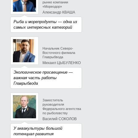
рынке компании
«Мореодор»
Александр КВАША
Рыба и морепродукты — одна из
самых интересных категорий
Начальник Северо-
Восточного филиала
Главрыбвода
Михаил ЦЫБУЛЕНКО
Экологическое просвещение —
важная часть работы
Главрыбвода
Заместитель
руководителя
Федерального агентства
по рыболовству
Василий СОКОЛОВ
У аквакультуры большой
потенциал развития