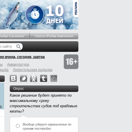
Рыбак Сахалина"
Газета «Рыбак Камчатки»
но вчера, сегодня, завтра
бы
Аквакультура
 рыба
Любительская рыбалка
Опрос
Какое решение будет принято по
максимальному сроку
строительства судов под крабовые
квоты?
Вообще уберут ограничение по
срокам постройки