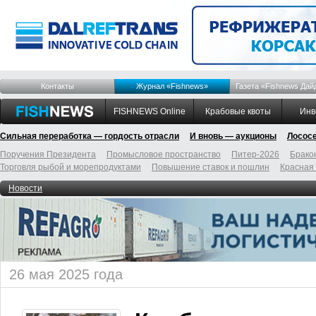
Контакты
Журнал «Fishnews»
Газета «Fishnews Дай
FISHNEWS Online
Крабовые квоты
Инв
Сильная переработка — гордость отрасли
И вновь — аукционы
Лосос
Поручения Президента
Промысловое пространство
Питер-2026
Брако
Торговля рыбой и морепродуктами
Повышение ставок и пошлин
Красная
Новости
26 мая 2025 года