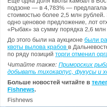
Еще одна доля квоты камбал
в Вос
подзоне — в 4,783% — предлагалас
стоимостью более 2,5 млн рублей.
одно ценовое предложение, лот от
«Рыбак» за сумму порядка 2,6 млн
До этого были на аукционе
были р
квоты вылова крабов
в Дальневост
по ряду позиций
торги отменил орг
Читайте также:
Приморских рыб
добывать тихокарпус, фукусы и х
Больше новостей читайте в
теле
Fishnews
.
Fishnews