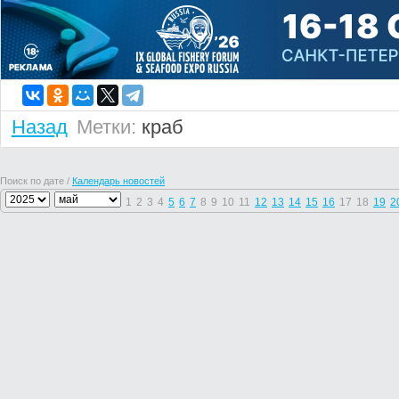
Назад
Метки:
краб
Поиск по дате /
Календарь новостей
1
2
3
4
5
6
7
8
9
10
11
12
13
14
15
16
17
18
19
2