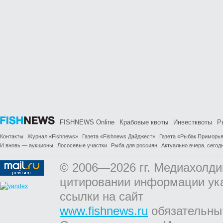
FISHNEWS Online
Крабовые квоты
Инвестквоты
Р
Контакты
Журнал «Fishnews»
Газета «Fishnews Дайджест»
Газета «Рыбак Приморь
И вновь — аукционы
Лососевые участки
Рыба для россиян
Актуально вчера, сегодн
© 2006—2026 гг. Медиахолди
цитировании информации ук
ссылки на сайт
www.fishnews.ru
обязательны