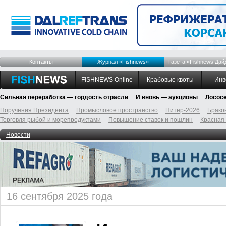
Контакты
Журнал «Fishnews»
Газета «Fishnews Дай
FISHNEWS Online
Крабовые квоты
Инв
Сильная переработка — гордость отрасли
И вновь — аукционы
Лосос
Поручения Президента
Промысловое пространство
Питер-2026
Брако
Торговля рыбой и морепродуктами
Повышение ставок и пошлин
Красная
Новости
16 сентября 2025 года