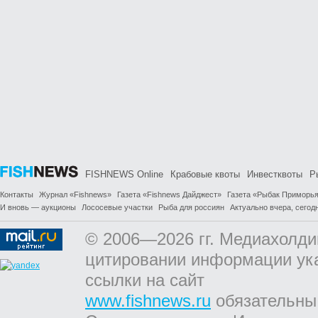
FISHNEWS Online
Крабовые квоты
Инвестквоты
Р
Контакты
Журнал «Fishnews»
Газета «Fishnews Дайджест»
Газета «Рыбак Приморь
И вновь — аукционы
Лососевые участки
Рыба для россиян
Актуально вчера, сегодн
© 2006—2026 гг. Медиахолди
цитировании информации ук
ссылки на сайт
www.fishnews.ru
обязательны