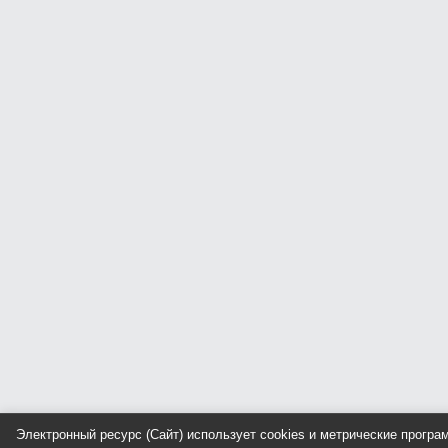
Электронный ресурс (Сайт) использует cookies и метрические прогр