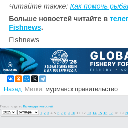
Читайте также:
Как помочь рыба
Больше новостей читайте в
теле
Fishnews
.
Fishnews
Назад
Метки:
мурманск
правительство
Поиск по дате /
Календарь новостей
1
2
3
4
5
6
7
8
9
10
11
12
13
14
15
16
17
18
19
2