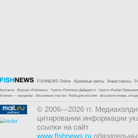
FISHNEWS Online
Крабовые квоты
Инвестквоты
Р
Контакты
Журнал «Fishnews»
Газета «Fishnews Дайджест»
Газета «Рыбак Приморь
И вновь — аукционы
Лососевые участки
Рыба для россиян
Актуально вчера, сегодн
© 2006—2026 гг. Медиахолди
цитировании информации ук
ссылки на сайт
www.fishnews.ru
обязательны