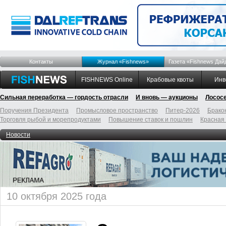
Контакты
Журнал «Fishnews»
Газета «Fishnews Дай
FISHNEWS Online
Крабовые квоты
Инв
Сильная переработка — гордость отрасли
И вновь — аукционы
Лосос
Поручения Президента
Промысловое пространство
Питер-2026
Брако
Торговля рыбой и морепродуктами
Повышение ставок и пошлин
Красная
Новости
10 октября 2025 года