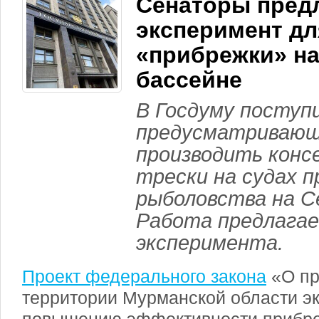
Сенаторы пред
эксперимент дл
«прибрежки» н
бассейне
В Госдуму поступ
предусматривающ
производить консе
трески на судах 
рыболовства на С
Работа предлага
эксперимента.
Проект федерального закона
«О пр
территории Мурманской области э