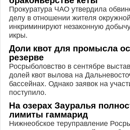
браконьерстве кеты
Прокуратура ЧАО утвердила обвин
делу в отношении жителя окружной
инкриминируют незаконную добычу 
икры.
Доли квот для промысла ос
резерве
Росрыболовство в сентябре выстав
долей квот вылова на Дальневост
бассейнах. Однако заявок на участ
поступило.
На озерах Зауралья полно
лимиты гаммарид
Нижнеобское теруправление Роср