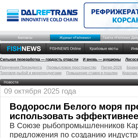
Контакты
Журнал «Fishnews»
Газета «Fishnews Дай
FISHNEWS Online
Крабовые квоты
Инв
Сильная переработка — гордость отрасли
И вновь — аукционы
Лосос
Поручения Президента
Промысловое пространство
Питер-2026
Брако
Торговля рыбой и морепродуктами
Повышение ставок и пошлин
Красная
Новости
09 октября 2025 года
Водоросли Белого моря пр
использовать эффективне
В Союзе рыбопромышленников Кар
предложения по созданию индустр