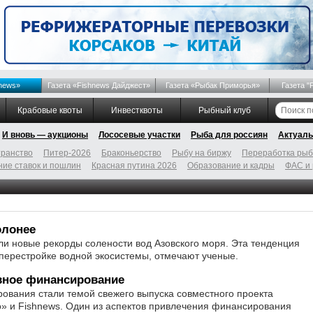
news»
Газета «Fishnews Дайджест»
Газета «Рыбак Приморья»
Газета "
Крабовые квоты
Инвестквоты
Рыбный клуб
И вновь — аукционы
Лососевые участки
Рыба для россиян
Актуаль
ранство
Питер-2026
Браконьерство
Рыбу на биржу
Переработка ры
ие ставок и пошлин
Красная путина 2026
Образование и кадры
ФАС и
олонее
 новые рекорды солености вод Азовского моря. Эта тенденция
перестройке водной экосистемы, отмечают ученые.
вное финансирование
ования стали темой свежего выпуска совместного проекта
» и Fishnews. Один из аспектов привлечения финансирования