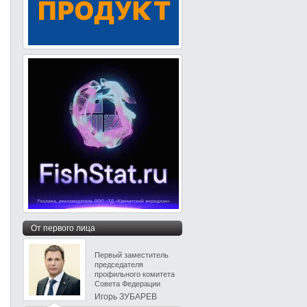
От первого лица
Первый заместитель
председателя
профильного комитета
Совета Федерации
Игорь ЗУБАРЕВ