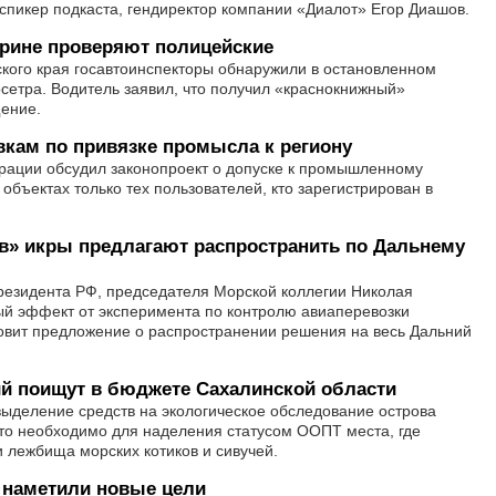
спикер подкаста, гендиректор компании «Диалот» Егор Диашов.
трине проверяют полицейские
кого края госавтоинспекторы обнаружили в остановленном
сетра. Водитель заявил, что получил «краснокнижный»
щение.
кам по привязке промысла к региону
ации обсудил законопроект о допуске к промышленному
объектах только тех пользователей, кто зарегистрирован в
в» икры предлагают распространить по Дальнему
езидента РФ, председателя Морской коллегии Николая
й эффект от эксперимента по контролю авиаперевозки
товит предложение о распространении решения на весь Дальний
ий поищут в бюджете Сахалинской области
ыделение средств на экологическое обследование острова
то необходимо для наделения статусом ООПТ места, где
 лежбища морских котиков и сивучей.
 наметили новые цели