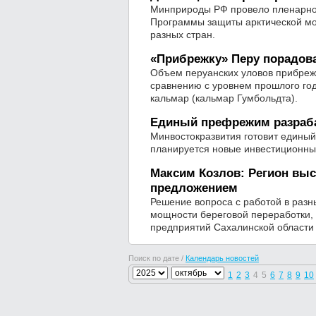
Минприроды РФ провело пленарное
Программы защиты арктической мор
разных стран.
«Прибрежку» Перу порадова
Объем перуанских уловов прибреж
сравнению с уровнем прошлого год
кальмар (кальмар Гумбольдта).
Единый префрежим разраба
Минвостокразвития готовит едины
планируется новые инвестиционны
Максим Козлов: Регион выс
предложением
Решение вопроса с работой в раз
мощности береговой переработки,
предприятий Сахалинской област
Поиск по дате /
Календарь новостей
1
2
3
4
5
6
7
8
9
10