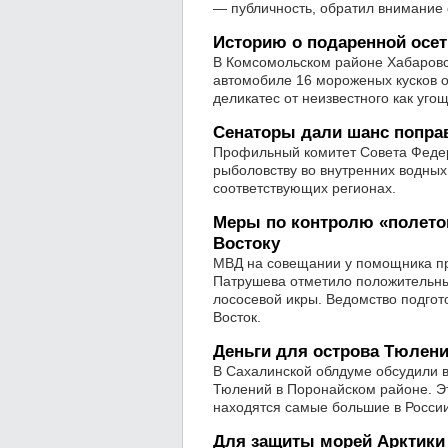
— публичность, обратил внимание 
Историю о подаренной осе
В Комсомольском районе Хабаровс
автомобиле 16 мороженых кусков о
деликатес от неизвестного как уго
Сенаторы дали шанс поправ
Профильный комитет Совета Федер
рыболовству во внутренних водных 
соответствующих регионах.
Меры по контролю «полето
Востоку
МВД на совещании у помощника пр
Патрушева отметило положительны
лососевой икры. Ведомство подго
Восток.
Деньги для острова Тюлен
В Сахалинской облдуме обсудили в
Тюлений в Поронайском районе. Э
находятся самые большие в России
Для защиты морей Арктики