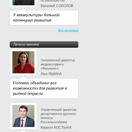
по рыболовству
Василий СОКОЛОВ
У аквакультуры большой
потенциал развития
Все интервью
Личное мнение
Генеральный директор
медиахолдинга
«Фишньюс»
Яна ЯШИНА
Fishnews объединил все
возможности для развития в
рыбной отрасли
Управляющий директор
департамента крупного
бизнеса
Россельхозбанка
Кирилл КОСТЫНА