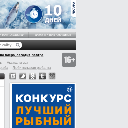
Рыбак Сахалина"
Газета «Рыбак Камчатки»
но вчера, сегодня, завтра
бы
Аквакультура
 рыба
Любительская рыбалка