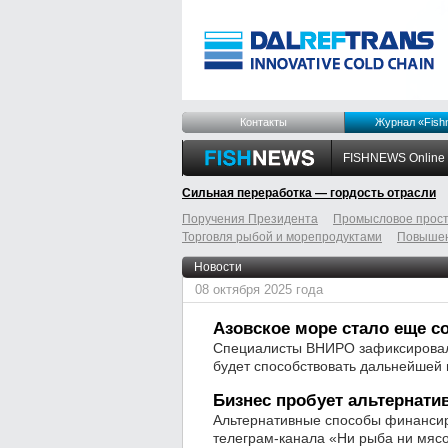
Контакты
Журнал «Fish
FISHNEWS Online
Сильная переработка — гордость отрасли
Поручения Президента
Промысловое прост
Торговля рыбой и морепродуктами
Повышен
odnoklassniki
tumblr
livejournal
Новости
08 октября 2025 года
Азовское море стало еще с
Специалисты ВНИРО зафиксировали
будет способствовать дальнейшей 
Бизнес пробует альтернати
Альтернативные способы финансир
телеграм-канала «Ни рыба ни мясо