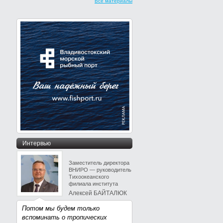
Все материалы
Интервью
Заместитель директора
ВНИРО — руководитель
Тихоокеанского
филиала института
Алексей БАЙТАЛЮК
Потом мы будем только
вспоминать о тропических