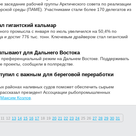
 заседание рабочей группы Арктического совета по реализации
ской среды (ПАМЕ). Участниками стали более 170 делегатов из
л гигантский кальмар
ного промысла с января по июль увеличился на 50,4% по
а и достиг 776 тыс. тонн. Ключевым драйвером стал гигантский
тывают для Дальнего Востока
й преференциальный режим на Дальнем Востоке. Поддерживать
е проекты, сообщили в полпредстве.
тупил с важным для береговой переработки
ных районах наливных судов поможет обеспечить сырьем
 рассказал президент Ассоциации рыбопромышленных
и
Максим Козлов
.
11
12
13
14
15
16
17
18
19
20
21
22
23
24
25
26
27
28
29
30
31