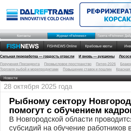
Контакты
Журнал «Fishnews»
Газета «Fishnews Дай
FISHNEWS Online
Крабовые квоты
Инв
Сильная переработка — гордость отрасли
И вновь — аукционы
Лосос
Поручения Президента
Промысловое пространство
Питер-2026
Брако
Торговля рыбой и морепродуктами
Повышение ставок и пошлин
Красная
Новости
28 октября 2025 года
Рыбному сектору Новгород
помогут с обучением кадро
В Новгородской области проводитс
субсидий на обучение работников 