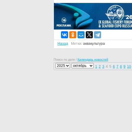
Назад
Метки:
аквакультура
Поиск по дате /
Календарь новостей
1
2
3
4
5
6
7
8
9
10