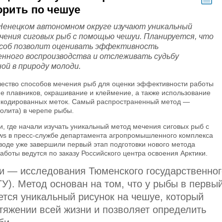
рить по чешуе
Ненецком автономном округе изучают уникальный
чения сиговых рыб с помощью чешуи. Планируется, что
соб позволит оценивать эффективность
енного воспроизводства и отслеживать судьбу
ой в природу молоди.
чество способов мечения рыб для оценки эффективности работы
е плавников, окрашивание и клеймение, а также использование
и кодированных меток. Самый распространенный метод —
олита) в черепе рыбы.
, где начали изучать уникальный метод мечения сиговых рыб с
s в пресс-службе департамента агропромышленного комплекса
оде уже завершили первый этап подготовки нового метода
аботы ведутся по заказу Российского центра освоения Арктики.
ии — исследования Тюменского государственног
У). Метод основан на том, что у рыбы в первы
тся уникальный рисунок на чешуе, который
тяжении всей жизни и позволяет определить