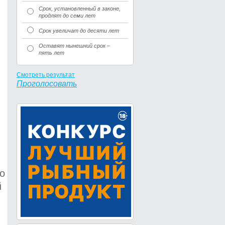
Срок, установленный в законе,
продлят до семи лет
Срок увеличат до десяти лет
Оставят нынешний срок –
пять лет
Смотреть результат
Проголосовать
о
й