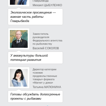
Главрыбвода
Михаил ЦЫБУЛЕНКО
Экологическое просвещение —
важная часть работы
Главрыбвода
Заместитель
руководителя
Федерального агентства
по рыболовству
Василий СОКОЛОВ
У аквакультуры большой
потенциал развития
Директор категории
«свежие
продовольственные
товары» формата
«Магнит у дома»
Татьяна МАТЮНИНА
Готовы обсуждать долгосрочные
проекты с рыбаками