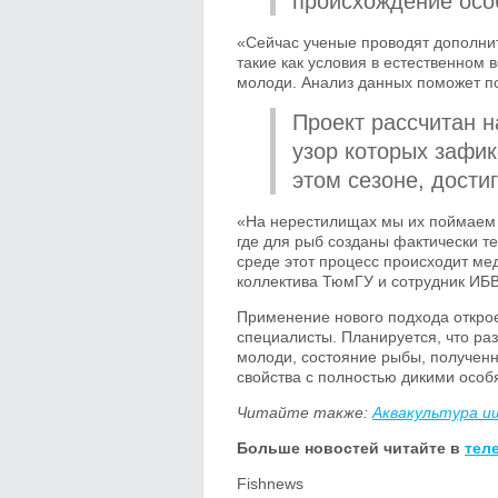
происхождение осо
«Cейчас ученые проводят дополнит
такие как условия в естественном 
молоди. Анализ данных поможет по
Проект рассчитан н
узор которых зафик
этом сезоне, дости
«На нерестилищах мы их поймаем и
где для рыб созданы фактически те
среде этот процесс происходит ме
коллектива ТюмГУ и сотрудник ИБ
Применение нового подхода откро
специалисты. Планируется, что р
молоди, состояние рыбы, полученно
свойства с полностью дикими особ
Читайте также:
Аквакультура 
Больше новостей читайте в
тел
Fishnews