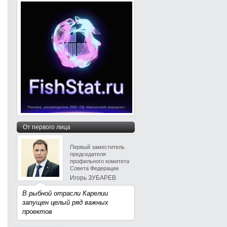
От первого лица
Первый заместитель
председателя
профильного комитета
Совета Федерации
Игорь ЗУБАРЕВ
В рыбной отрасли Карелии
запущен целый ряд важных
проектов