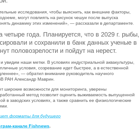
би.
ельные исследования, чтобы выяснить, как внешние факторы,
водоеме, могут повлиять на рисунок чешуи после выпуска
нять динамику этих изменений», — рассказали в департаменте.
а четыре года. Планируется, что в
2029 г
. рыбы,
сировали и сохранили в банк данных ученые в
гнут половозрелости и пойдут на нерест.
 увидим наши метки. В условиях индустриальной аквакультуры,
пличные условия, созревание идет быстрее, а в естественной
дленнее», — обратил внимание руководитель научного
ВВ РАН Александр Маврин.
ет широкие возможности для мониторинга, уверены
азработанный метод позволит оценить выживаемость выпущенной
й в заводских условиях, а также сравнить ее физиологические
ями.
ищет форматы для будущего
еграм-канале Fishnews
.