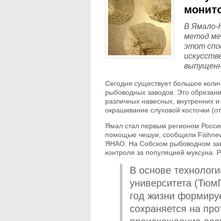
монито
В Ямало-
метод ме
этот спо
искусств
выпущенн
Сегодня существует большое коли
рыбоводных заводов. Это обрезани
различных навесных, внутренних 
окрашивание слуховой косточки (от
Ямал стал первым регионом России
помощью чешуи, сообщили Fishnew
ЯНАО. На Собском рыбоводном зав
контроля за популяцией муксуна. Р
В основе технолог
университета (ТюмГ
год жизни формируе
сохраняется на про