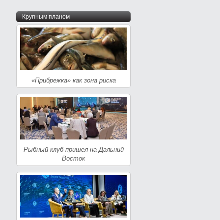
Крупным планом
«Прибрежка» как зона риска
Рыбный клуб пришел на Дальний
Восток