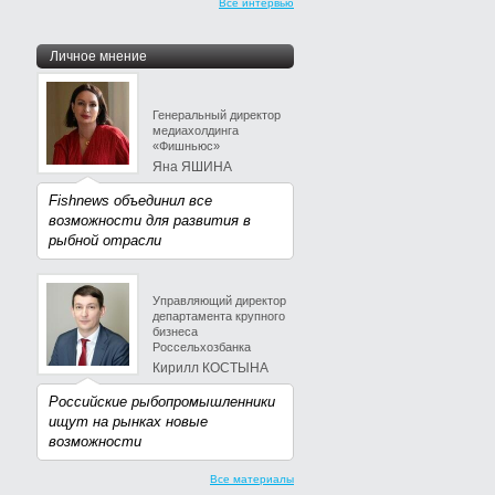
Все интервью
Личное мнение
Генеральный директор
медиахолдинга
«Фишньюс»
Яна ЯШИНА
Fishnews объединил все
возможности для развития в
рыбной отрасли
Управляющий директор
департамента крупного
бизнеса
Россельхозбанка
Кирилл КОСТЫНА
Российские рыбопромышленники
ищут на рынках новые
возможности
Все материалы