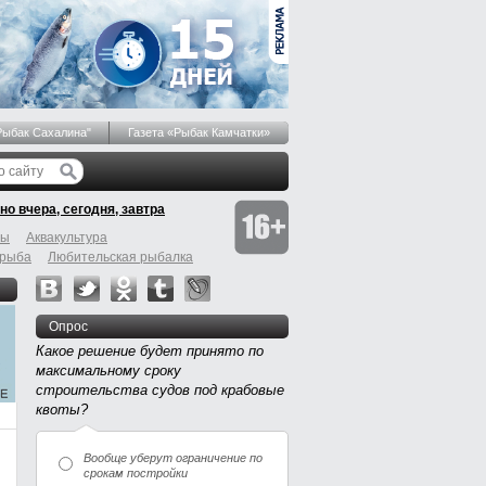
Рыбак Сахалина"
Газета «Рыбак Камчатки»
но вчера, сегодня, завтра
бы
Аквакультура
 рыба
Любительская рыбалка
Опрос
Какое решение будет принято по
максимальному сроку
строительства судов под крабовые
квоты?
Вообще уберут ограничение по
срокам постройки