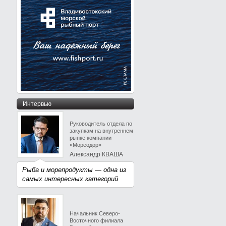
Интервью
Руководитель отдела по
закупкам на внутреннем
рынке компании
«Мореодор»
Александр КВАША
Рыба и морепродукты — одна из
самых интересных категорий
Начальник Северо-
Восточного филиала