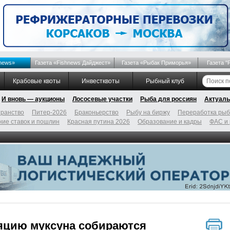
news»
Газета «Fishnews Дайджест»
Газета «Рыбак Приморья»
Газета "
Крабовые квоты
Инвестквоты
Рыбный клуб
И вновь — аукционы
Лососевые участки
Рыба для россиян
Актуаль
ранство
Питер-2026
Браконьерство
Рыбу на биржу
Переработка ры
ие ставок и пошлин
Красная путина 2026
Образование и кадры
ФАС и
яцию муксуна собираются