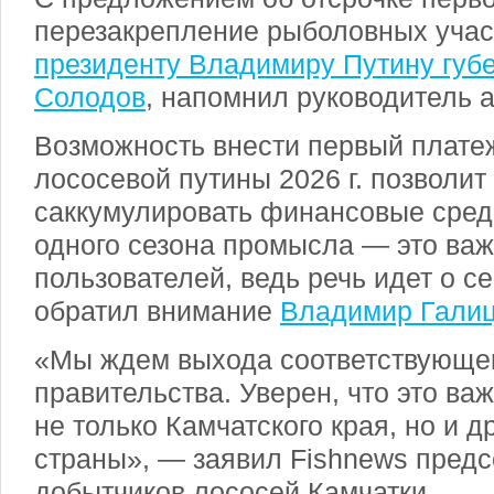
перезакрепление рыболовных уча
президенту Владимиру Путину губ
Солодов
, напомнил руководитель 
Возможность внести первый плате
лососевой путины
2026 г
. позволи
саккумулировать финансовые сред
одного сезона промысла — это ва
пользователей, ведь речь идет о с
обратил внимание
Владимир Гали
«Мы ждем выхода соответствующе
правительства. Уверен, что это ва
не только Камчатского края, но и д
страны», — заявил Fishnews пред
добытчиков лососей Камчатки.