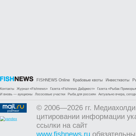
FISHNEWS Online
Крабовые квоты
Инвестквоты
Р
Контакты
Журнал «Fishnews»
Газета «Fishnews Дайджест»
Газета «Рыбак Приморь
И вновь — аукционы
Лососевые участки
Рыба для россиян
Актуально вчера, сегодн
© 2006—2026 гг. Медиахолди
цитировании информации ук
ссылки на сайт
www.fishnews.ru
обязательны