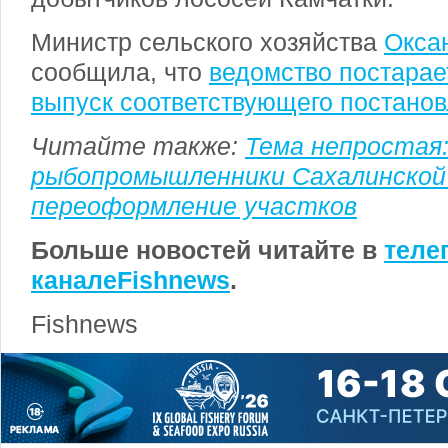
Министр сельского хозяйства
Окса
сообщила, что
ведомство постарае
выпуск соответствующего постано
Читайте также:
Тема непростая
рыбопромышленники Сахалинской
переоформление участков
Больше новостей читайте в
теле
канале
Fishnews
.
Fishnews