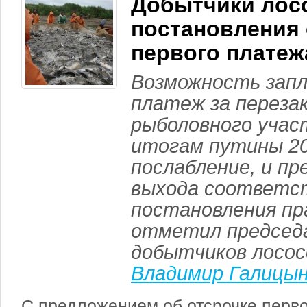
Добытчики лос
постановления 
первого платеж
Возможность зап
платеж за переза
рыболовного учас
итогам путины 20
послабление, и п
выхода соответс
постановления пр
отметил председ
добытчиков лосос
Владимир Галицы
С предложением об отсрочке перво