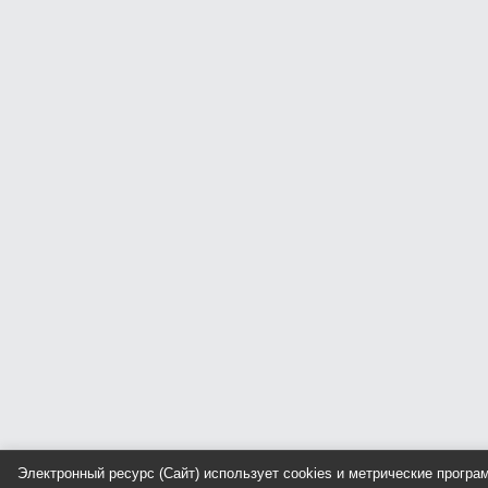
Электронный ресурс (Сайт) использует cookies и метрические прогр