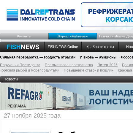
Контакты
Журнал «Fishnews»
Газета «Fishnews Дай
FISHNEWS Online
Крабовые квоты
Инв
Сильная переработка — гордость отрасли
И вновь — аукционы
Лосос
Поручения Президента
Промысловое пространство
Питер-2026
Брако
Торговля рыбой и морепродуктами
Повышение ставок и пошлин
Красная
Новости
27 ноября 2025 года