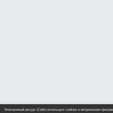
Электронный ресурс (Сайт) использует cookies и метрические прогр