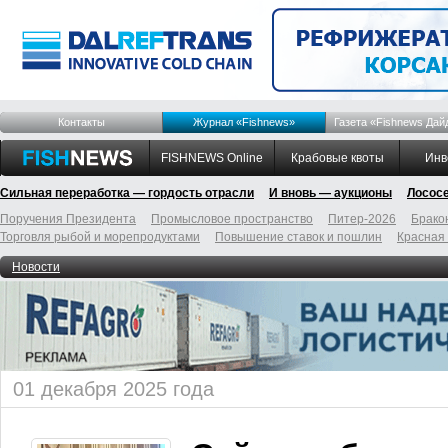
Контакты
Журнал «Fishnews»
Газета «Fishnews Дай
FISHNEWS Online
Крабовые квоты
Инв
Сильная переработка — гордость отрасли
И вновь — аукционы
Лосос
Поручения Президента
Промысловое пространство
Питер-2026
Брако
Торговля рыбой и морепродуктами
Повышение ставок и пошлин
Красная
Новости
01 декабря 2025 года