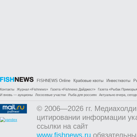
FISHNEWS Online
Крабовые квоты
Инвестквоты
Р
Контакты
Журнал «Fishnews»
Газета «Fishnews Дайджест»
Газета «Рыбак Приморь
И вновь — аукционы
Лососевые участки
Рыба для россиян
Актуально вчера, сегодн
© 2006—2026 гг. Медиахолди
цитировании информации ук
ссылки на сайт
www.fishnews.ru
обязательны