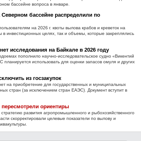
рном бассейне вопроса в январе.
а Северном бассейне распределили по
льзователям на 2026 г. квоты вылова крабов и креветок на
ы в инвестиционных целях, так и объемы, которые закреплялись
нет исследования на Байкале в 2026 году
доемах пополнило научно-исследовательское судно «Викентий
С планируется использовать для оценки запасов омуля и других
ключить из госзакупок
рет на приобретение для государственных и муниципальных
ных стран (за исключением стран ЕАЭС). Документ вступит в
ы пересмотрели ориентиры
в стратегию развития агропромышленного и рыбохозяйственного
ласти скорректировали целевые показатели по вылову и
аквакультуры.