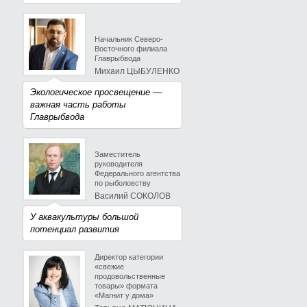
Начальник Северо-
Восточного филиала
Главрыбвода
Михаил ЦЫБУЛЕНКО
Экологическое просвещение —
важная часть работы
Главрыбвода
Заместитель
руководителя
Федерального агентства
по рыболовству
Василий СОКОЛОВ
У аквакультуры большой
потенциал развития
Директор категории
«свежие
продовольственные
товары» формата
«Магнит у дома»