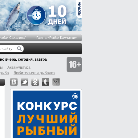
Рыбак Сахалина"
Газета «Рыбак Камчатки»
но вчера, сегодня, завтра
бы
Аквакультура
 рыба
Любительская рыбалка