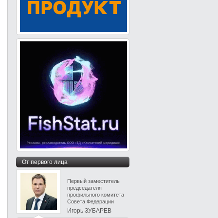
От первого лица
Первый заместитель
председателя
профильного комитета
Совета Федерации
Игорь ЗУБАРЕВ