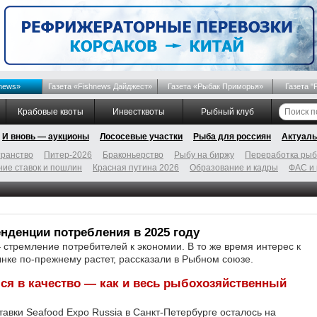
news»
Газета «Fishnews Дайджест»
Газета «Рыбак Приморья»
Газета "
Крабовые квоты
Инвестквоты
Рыбный клуб
И вновь — аукционы
Лососевые участки
Рыба для россиян
Актуаль
ранство
Питер-2026
Браконьерство
Рыбу на биржу
Переработка ры
ие ставок и пошлин
Красная путина 2026
Образование и кадры
ФАС и
денции потребления в 2025 году
 стремление потребителей к экономии. В то же время интерес к
ынке по-прежнему растет, рассказали в Рыбном союзе.
ся в качество — как и весь рыбохозяйственный
авки Seafood Expo Russia в Санкт-Петербурге осталось на