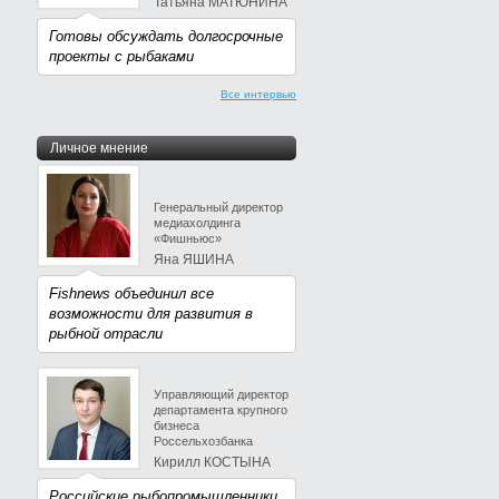
Татьяна МАТЮНИНА
Готовы обсуждать долгосрочные
проекты с рыбаками
Все интервью
Личное мнение
Генеральный директор
медиахолдинга
«Фишньюс»
Яна ЯШИНА
Fishnews объединил все
возможности для развития в
рыбной отрасли
Управляющий директор
департамента крупного
бизнеса
Россельхозбанка
Кирилл КОСТЫНА
Российские рыбопромышленники