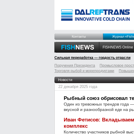
Контакты
Журнал «Fish
FISHNEWS Online
Сильная переработка — гордость отрасли
Поручения Президента
Промысловое прост
Торговля рыбой и морепродуктами
Повышен
odnoklassniki
tumblr
livejournal
Новости
22 декабря 2025 года
Рыбный союз обрисовал тен
Один из тревожных трендов года —
вкусной и разнообразной еде на р
Иван Фетисов: Вкладываем
комплекс
Количество участников рыбной выст