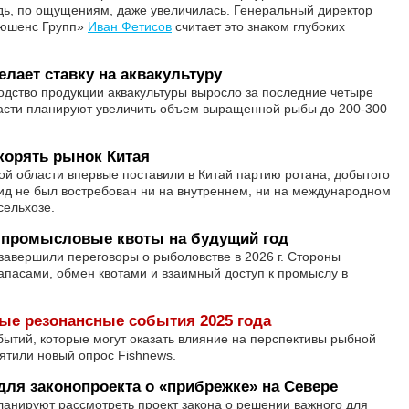
дь, по ощущениям, даже увеличилась. Генеральный директор
люшенс Групп»
Иван Фетисов
считает это знаком глубоких
лает ставку на аквакультуру
одство продукции аквакультуры выросло за последние четыре
власти планируют увеличить объем выращенной рыбы до 200-300
корять рынок Китая
 области впервые поставили в Китай партию ротана, добытого
вид не был востребован ни на внутреннем, ни на международном
сельхозе.
и промысловые квоты на будущий год
завершили переговоры о рыболовстве в 2026 г. Стороны
пасами, обмен квотами и взаимный доступ к промыслу в
ые резонансные события 2025 года
ытий, которые могут оказать влияние на перспективы рыбной
тили новый опрос Fishnews.
для законопроекта о «прибрежке» на Севере
анируют рассмотреть проект закона о решении важного для