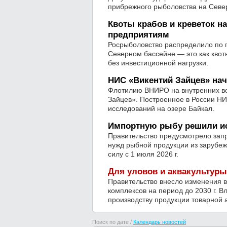
прибрежного рыболовства на Севе
Квоты крабов и креветок н
предприятиям
Росрыболовство распределило по по
Северном бассейне — это как квот
без инвестиционной нагрузки.
НИС «Викентий Зайцев» нач
Флотилию ВНИРО на внутренних во
Зайцев». Построенное в России НИ
исследований на озере Байкал.
Импортную рыбу решили ис
Правительство предусмотрело зап
нужд рыбной продукции из зарубеж
силу с 1 июля 2026 г.
Для уловов и аквакультур
Правительство внесло изменения 
комплексов на период до 2030 г. В
производству продукции товарной 
Поиск по дате /
Календарь новостей