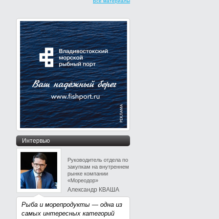
Все материалы
Интервью
Руководитель отдела по
закупкам на внутреннем
рынке компании
«Мореодор»
Александр КВАША
Рыба и морепродукты — одна из
самых интересных категорий