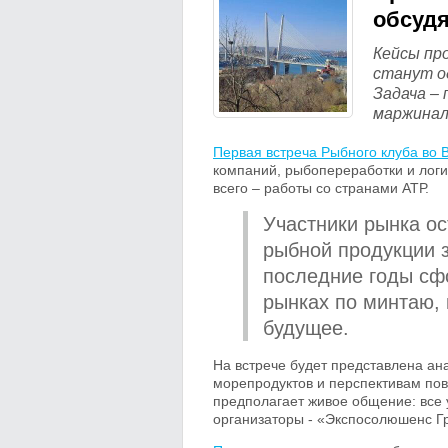
обсудя
Кейсы пр
станут о
Задача –
маржинал
Первая встреча Рыбного клуба во 
компаний, рыбопереработки и логи
всего – работы со странами АТР.
Участники рынка ос
рыбной продукции з
последние годы сф
рынках по минтаю, 
будущее.
На встрече будет представлена ан
морепродуктов и перспективам пов
предполагает живое общение: все 
организаторы - «Экспосолюшенс Г