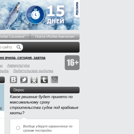
Рыбак Сахалина"
Газета «Рыбак Камчатки»
но вчера, сегодня, завтра
бы
Аквакультура
 рыба
Любительская рыбалка
Опрос
Какое решение будет принято по
максимальному сроку
строительства судов под крабовые
квоты?
Вообще уберут ограничение по
срокам постройки