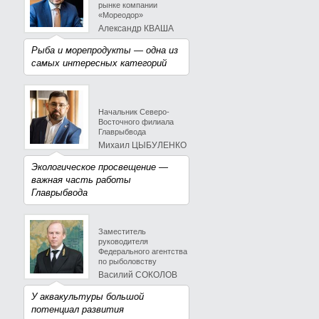
рынке компании
«Мореодор»
Александр КВАША
Рыба и морепродукты — одна из
самых интересных категорий
Начальник Северо-
Восточного филиала
Главрыбвода
Михаил ЦЫБУЛЕНКО
Экологическое просвещение —
важная часть работы
Главрыбвода
Заместитель
руководителя
Федерального агентства
по рыболовству
Василий СОКОЛОВ
У аквакультуры большой
потенциал развития