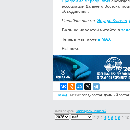
Программа мероприятия
обсуждала
ассоциаций Дальнего Востока: подг
объединения.
Читайте также:
Эдуард Климов
:
Больше новостей читайте в
тел
Теперь мы также
в MAX
.
Fishnews
Назад
Метки:
владивосток
дальний восток
Поиск по дате /
Календарь новостей
1
2
3
4
5
6
7
8
9
10