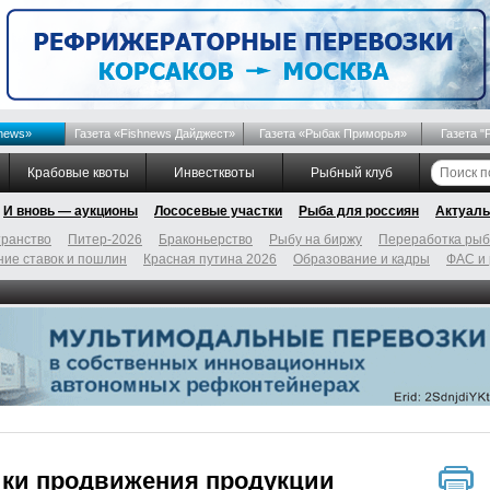
news»
Газета «Fishnews Дайджест»
Газета «Рыбак Приморья»
Газета "
Крабовые квоты
Инвестквоты
Рыбный клуб
И вновь — аукционы
Лососевые участки
Рыба для россиян
Актуаль
ранство
Питер-2026
Браконьерство
Рыбу на биржу
Переработка ры
ие ставок и пошлин
Красная путина 2026
Образование и кадры
ФАС и
ики продвижения продукции