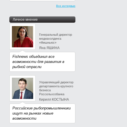
Все интервью
Личное мнение
Генеральный директор
медиахолдинга
«Фишньюс»
Яна ЯШИНА
Fishnews объединил все
возможности для развития в
рыбной отрасли
Управляющий директор
департамента крупного
бизнеса
Россельхозбанка
Кирилл КОСТЫНА
Российские рыбопромышленники
ищут на рынках новые
возможности