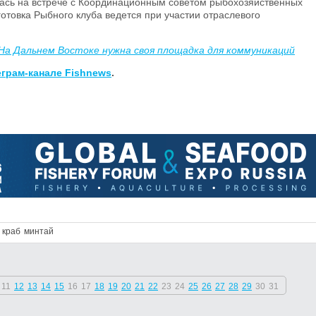
сь на встрече с Координационным советом рыбохозяйственных
отовка Рыбного клуба ведется при участии отраслевого
На Дальнем Востоке нужна своя площадка для коммуникаций
еграм-канале Fishnews
.
краб
минтай
11
12
13
14
15
16
17
18
19
20
21
22
23
24
25
26
27
28
29
30
31