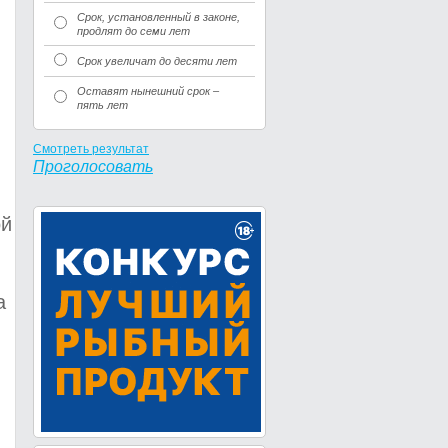
Срок, установленный в законе,
продлят до семи лет
Срок увеличат до десяти лет
Оставят нынешний срок –
пять лет
Смотреть результат
Проголосовать
ой
а