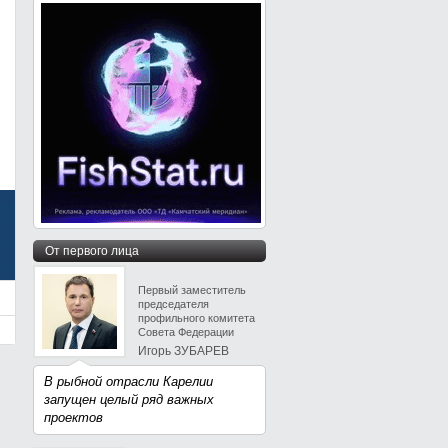
От первого лица
Первый заместитель
председателя
профильного комитета
Совета Федерации
Игорь ЗУБАРЕВ
В рыбной отрасли Карелии
запущен целый ряд важных
проектов