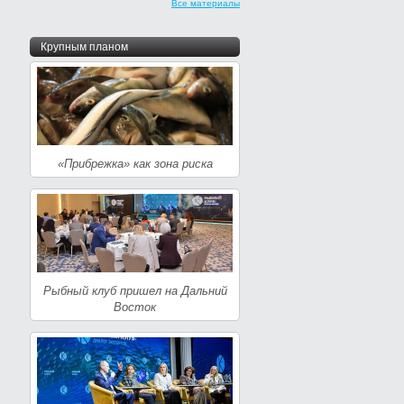
Все материалы
Крупным планом
«Прибрежка» как зона риска
Рыбный клуб пришел на Дальний
Восток