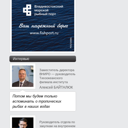
Интервью
Заместитель директора
ВНИРО — руководитель
Тихоокеанского
филиала института
Алексей БАЙТАЛЮК
Потом мы будем только
вспоминать о тропических
рыбах в наших водах
Руководитель отдела по
закупкам на внутреннем