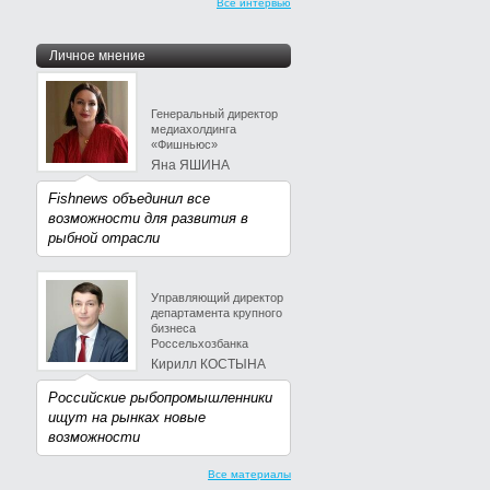
Все интервью
Личное мнение
Генеральный директор
медиахолдинга
«Фишньюс»
Яна ЯШИНА
Fishnews объединил все
возможности для развития в
рыбной отрасли
Управляющий директор
департамента крупного
бизнеса
Россельхозбанка
Кирилл КОСТЫНА
Российские рыбопромышленники
ищут на рынках новые
возможности
Все материалы