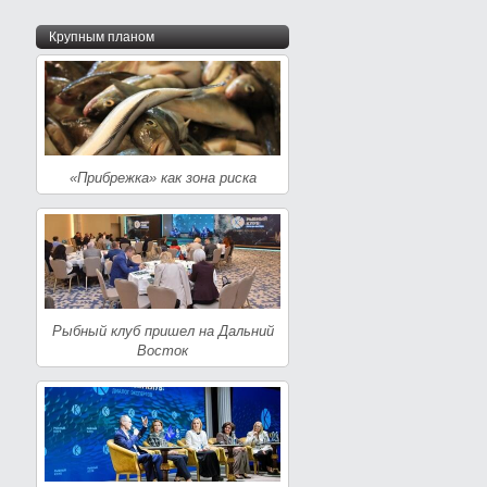
Крупным планом
«Прибрежка» как зона риска
Рыбный клуб пришел на Дальний
Восток