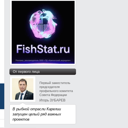
От первого лица
Первый заместитель
председателя
профильного комитета
Совета Федерации
Игорь ЗУБАРЕВ
В рыбной отрасли Карелии
запущен целый ряд важных
проектов