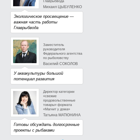
Главрыбвода
Михаил ЦЫБУЛЕНКО
Экологическое просвещение —
важная часть работы
Главрыбвода
Заместитель
руководителя
Федерального агентства
по рыболовству
Василий СОКОЛОВ
У аквакультуры большой
потенциал развития
Директор категории
«свежие
продовольственные
товары» формата
«Магнит у дома»
Татьяна МАТЮНИНА
Готовы обсуждать долгосрочные
проекты с рыбаками