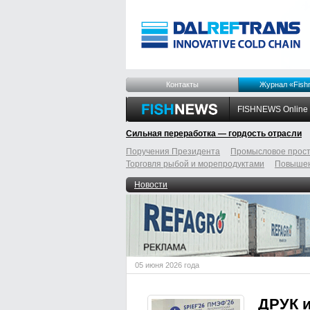
Контакты
Журнал «Fish
FISHNEWS Online
Сильная переработка — гордость отрасли
Поручения Президента
Промысловое прост
Торговля рыбой и морепродуктами
Повышен
odnoklassniki
tumblr
livejournal
Новости
05 июня 2026 года
ДРУК 