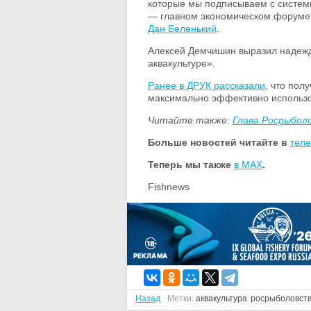
которые мы подписываем с систе
— главном экономическом форуме 
Дан Беленький
.
Алексей Демчишин выразил надежду
аквакультуре».
Ранее в ДРУК рассказали
, что пол
максимально эффективно использо
Читайте также:
Глава Росрыбол
Больше новостей читайте в
теле
Теперь мы также
в MAX
.
Fishnews
Назад
Метки:
аквакультура
росрыболовст