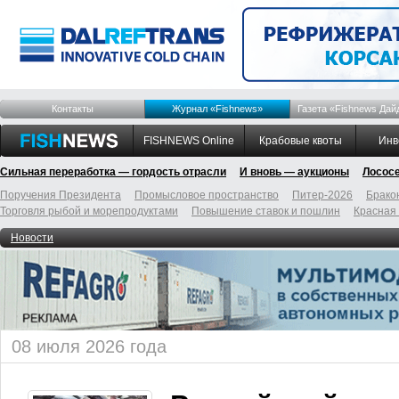
Контакты
Журнал «Fishnews»
Газета «Fishnews Дай
FISHNEWS Online
Крабовые квоты
Инв
Сильная переработка — гордость отрасли
И вновь — аукционы
Лосос
Поручения Президента
Промысловое пространство
Питер-2026
Брако
Торговля рыбой и морепродуктами
Повышение ставок и пошлин
Красная
Новости
08 июля 2026 года