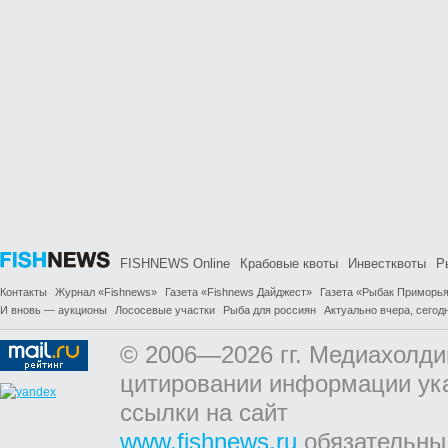
FISHNEWS Online
Крабовые квоты
Инвестквоты
Р
Контакты
Журнал «Fishnews»
Газета «Fishnews Дайджест»
Газета «Рыбак Приморь
И вновь — аукционы
Лососевые участки
Рыба для россиян
Актуально вчера, сегодн
© 2006—2026 гг. Медиахолди
цитировании информации ук
ссылки на сайт
www.fishnews.ru
обязательны