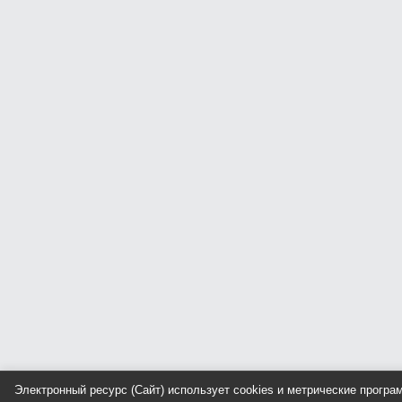
Электронный ресурс (Сайт) использует cookies и метрические прогр