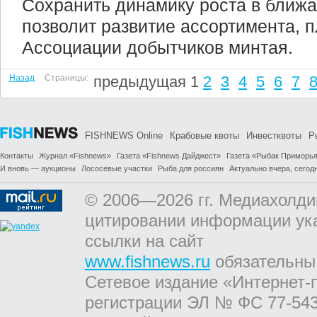
Сохранить динамику роста в ближа
позволит развитие ассортимента, 
Ассоциации добытчиков минтая.
Назад
Страницы:
предыдущая
1
2
3
4
5
6
7
FISHNEWS Online
Крабовые квоты
Инвестквоты
Р
Контакты
Журнал «Fishnews»
Газета «Fishnews Дайджест»
Газета «Рыбак Приморь
И вновь — аукционы
Лососевые участки
Рыба для россиян
Актуально вчера, сегодн
© 2006—2026 гг. Медиахолди
цитировании информации ук
ссылки на сайт
www.fishnews.ru
обязательны
Сетевое издание «Интернет-
регистрации ЭЛ № ФС 77-543