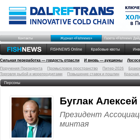
Контакты
Журнал «Fishnews»
Газета «Fishnews Дай
FISHNEWS Online
Крабовые квоты
Инв
Сильная переработка — гордость отрасли
И вновь — аукционы
Лосос
Поручения Президента
Промысловое пространство
Питер-2026
Брако
Торговля рыбой и морепродуктами
Повышение ставок и пошлин
Красная
Персоны
Буглак Алексей
Президент Ассоциац
минтая