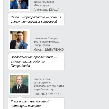
рынке компании
«Мореодор»
Александр КВАША
Рыба и морепродукты — одна из
самых интересных категорий
Начальник Северо-
Восточного филиала
Главрыбвода
Михаил ЦЫБУЛЕНКО
Экологическое просвещение —
важная часть работы
Главрыбвода
Заместитель
руководителя
Федерального агентства
по рыболовству
Василий СОКОЛОВ
У аквакультуры большой
потенциал развития