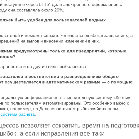
й поступило через ЕПГУ. Доля электронного оформления с
году она составляла около 20%.
олжен быть удобен для пользователей водных
зователей и поможет снизить количество ошибок в заявлениях, а
азрешений на вылов и внесении изменений в них.
ежима предусмотрены только для предприятий, которые
ловом?
траняется и на другие виды рыболовства.
зователей в соответствии с распределением общего
от осуществляется в автоматическом режиме — с помощью
специальную информационно-вычислительную систему «Квоты».
в по пользователям автоматизированы. Это особенно важно с
квот, например, на Дальневосточном рыбохозяйственном
 система расчета
.
ессов позволяет сократить время на подготов
шибок, а если исправления все-таки