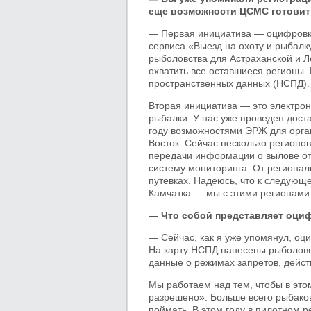
еще возможности ЦСМС готови
— Первая инициатива — оцифровка
сервиса «Выезд на охоту и рыбалк
рыболовства для Астраханской и Л
охватить все оставшиеся регионы
пространственных данных (НСПД).
Вторая инициатива — это электро
рыбалки. У нас уже проведен дост
году возможностями ЭРЖ для орга
Восток. Сейчас несколько регионо
передачи информации о вылове от
систему мониторинга. От регионал
путевках. Надеюсь, что к следующ
Камчатка — мы с этими регионами
— Что собой представляет оци
— Сейчас, как я уже упомянул, оц
На карту НСПД нанесены рыболовн
данные о режимах запретов, дейст
Мы работаем над тем, чтобы в эт
разрешено». Больше всего рыбако
поймать. В этом году в пилотном р