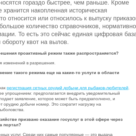
носятся гораздо быстрее, чем раньше. Кроме
ме хранится накопленная историческая
то относится или относилось к выпуску приказо
 большое количество справочников, нормативно
ации. То есть это сейчас единая цифровая баз
и обороту квот на вылов.
решения проактивный режим также распространяется?
я изменений в разрешения.
ение такого режима еще на какие-то услуги в области
 как
регистрация сетных орудий добычи для рыбаков-любителей
.
ее упрощением: предполагается внедрить уведомительный
подает заявление, которое может быть предзаполнено, и
т орудию добычи номер. Это сократит нагрузку на
ыболовства.
яйстве призвано оказание госуслуг в этой сфере через
а портал?
енных услуг. Среди них самые популярные — это выдача