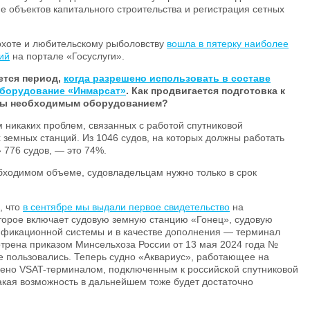
е объектов капитального строительства и регистрация сетных
 охоте и любительскому рыболовству
вошла в пятерку наиболее
ий
на портале «Госуслуги».
ется период,
когда разрешено использовать в составе
оборудование «Инмарсат»
. Как продвигается подготовка к
ены необходимым оборудованием?
никаких проблем, связанных с работой спутниковой
 земных станций. Из 1046 судов, на которых должны работать
 776 судов, — это 74%.
бходимом объеме, судовладельцам нужно только в срок
, что
в сентябре мы выдали первое свидетельство
на
оторое включает судовую земную станцию «Гонец», судовую
ификационной системы и в качестве дополнения — терминал
трена приказом Минсельхоза России от 13 мая 2024 года №
не пользовались. Теперь судно «Аквариус», работающее на
ено VSAT-терминалом, подключенным к российской спутниковой
акая возможность в дальнейшем тоже будет достаточно