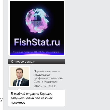
От первого лица
Первый заместитель
председателя
профильного комитета
Совета Федерации
Игорь ЗУБАРЕВ
В рыбной отрасли Карелии
запущен целый ряд важных
ку
проектов