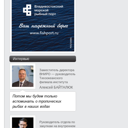
Интервью
Заместитель директора
ВНИРО — руководитель
Тихоокеанского
филиала института
Алексей БАЙТАЛЮК
Потом мы будем только
вспоминать о тропических
рыбах в наших водах
Руководитель отдела по
закупкам на внутреннем