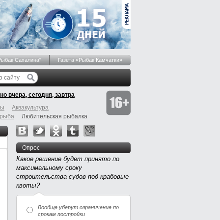
Рыбак Сахалина"
Газета «Рыбак Камчатки»
но вчера, сегодня, завтра
бы
Аквакультура
 рыба
Любительская рыбалка
Опрос
Какое решение будет принято по
максимальному сроку
строительства судов под крабовые
квоты?
Вообще уберут ограничение по
срокам постройки