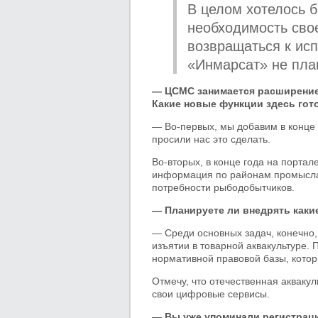
В целом хотелось 
необходимость сво
возвращаться к ис
«Инмарсат» не пла
— ЦСМС занимается расширение
Какие новые функции здесь гот
— Во-первых, мы добавим в конце
просили нас это сделать.
Во-вторых, в конце года на порта
информация по районам промысла, 
потребности рыбодобытчиков.
— Планируете ли внедрять каки
— Среди основных задач, конечно
изъятии в товарной аквакультуре. 
нормативной правовой базы, которы
Отмечу, что отечественная аквакул
свои цифровые сервисы.
— Вы уже упоминали регистрац