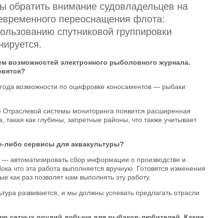
бы обратить внимание судовладельцев на
евременного переоснащения флота:
пользованию спутниковой группировки
нируется.
м возможностей электронного рыболовного журнала.
овятся?
 года возможности по оцифровке коносаментов — рыбаки
ле Отраслевой системы мониторинга появится расширенная
такая как глубины, запретные районы, что также учитывает
е-либо сервисы для аквакультуры?
, — автоматизировать сбор информации о производстве и
Пока что эта работа выполняется вручную. Готовятся изменения
е как раз позволят нам выполнять эту работу.
ьтура развивается, и мы должны успевать предлагать отрасли
ию сетных орудий добычи для рыбаков-любителей. Какие