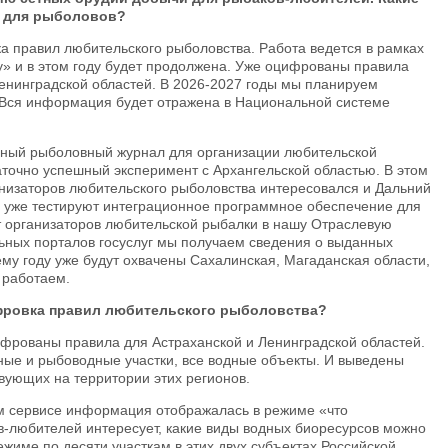
т для рыболовов?
 правил любительского рыболовства. Работа ведется в рамках
у» и в этом году будет продолжена. Уже оцифрованы правила
енинградской областей. В 2026-2027 годы мы планируем
. Вся информация будет отражена в Национальной системе
нный рыболовный журнал для организации любительской
аточно успешный эксперимент с Архангельской областью. В этом
низаторов любительского рыболовства интересовался и Дальний
в уже тестируют интеграционное программное обеспечение для
 организаторов любительской рыбалки в нашу Отраслевую
ьных порталов госуслуг мы получаем сведения о выданных
ему году уже будут охвачены Сахалинская, Магаданская области,
 работаем.
фровка правил любительского рыболовства?
ифрованы правила для Астраханской и Ленинградской областей.
ые и рыбоводные участки, все водные объекты. И выведены
вующих на территории этих регионов.
ом сервисе информация отображалась в режиме «что
в-любителей интересует, какие виды водных биоресурсов можно
ежиме по десяти участкам в этих двух субъектах Российской