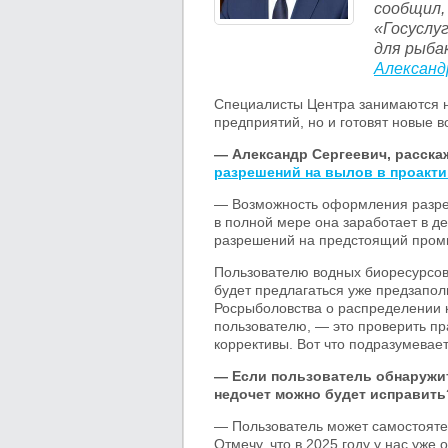
сообщил,
«Госуслу
для рыба
Александ
Специалисты Центра занимаются 
предприятий, но и готовят новые 
— Александр Сергеевич, расскаж
разрешений на вылов в проакт
— Возможность оформления разреш
в полной мере она заработает в д
разрешений на предстоящий пром
Пользователю водных биоресурсов 
будет предлагаться уже предзапол
Росрыболовства о распределении к
пользователю, — это проверить пр
коррективы. Вот что подразумевае
— Если пользователь обнаружит
недочет можно будет исправить
— Пользователь может самостоятел
Отмечу, что в 2025 году у нас уж