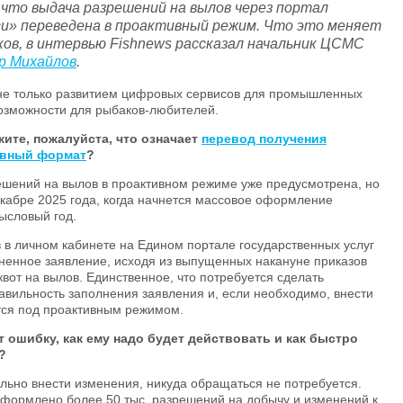
 что выдача разрешений на вылов через портал
ги» переведена в проактивный режим. Что это меняет
ков, в интервью Fishnews рассказал начальник ЦСМС
р Михайлов
.
не только развитием цифровых сервисов для промышленных
возможности для рыбаков-любителей.
ите, пожалуйста, что означает
перевод получения
ивный формат
?
ений на вылов в проактивном режиме уже предусмотрена, но
екабре 2025 года, когда начнется массовое оформление
ысловый год.
в личном кабинете на Едином портале государственных услуг
ненное заявление, исходя из выпущенных накануне приказов
вот на вылов. Единственное, что потребуется сделать
авильность заполнения заявления и, если необходимо, внести
тся под проактивным режимом.
 ошибку, как ему надо будет действовать и как быстро
?
ьно внести изменения, никуда обращаться не потребуется.
е оформлено более 50 тыс. разрешений на добычу и изменений к