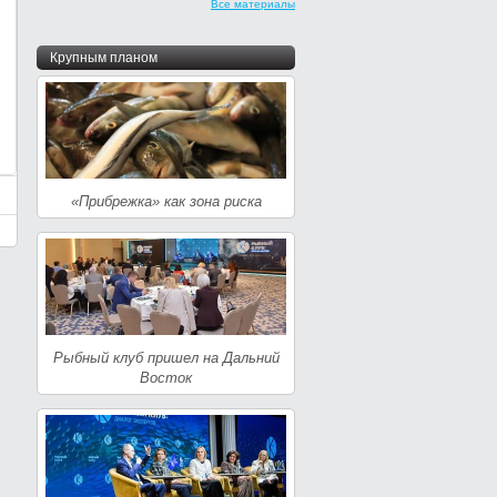
Все материалы
Крупным планом
«Прибрежка» как зона риска
Рыбный клуб пришел на Дальний
Восток