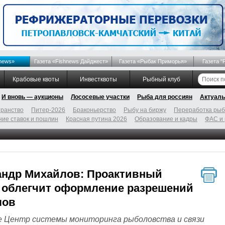
news»
Газета «Fishnews Дайджест»
Газета «Рыбак Приморья»
Газета "
Крабовые квоты
Инвестквоты
Рыбный клуб
И вновь — аукционы
Лососевые участки
Рыба для россиян
Актуаль
ранство
Питер-2026
Браконьерство
Рыбу на биржу
Переработка ры
ие ставок и пошлин
Красная путина 2026
Образование и кадры
ФАС и
андр Михайлов: Проактивный
 облегчит оформление разрешений
лов
е Центр системы мониторинга рыболовства и связи