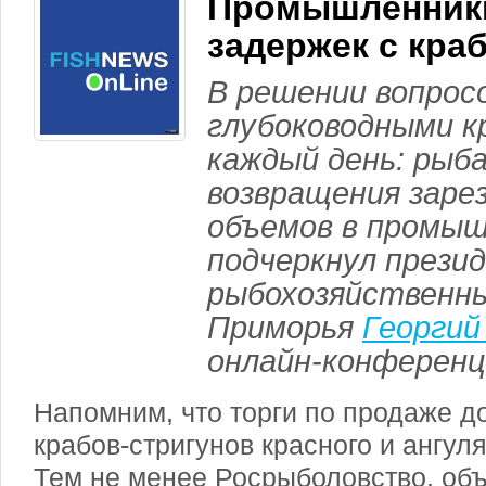
Промышленники
задержек с кра
В решении вопросо
глубоководными к
каждый день: рыб
возвращения заре
объемов в промыш
подчеркнул прези
рыбохозяйственн
Приморья
Георги
онлайн-конференц
Напомним, что торги по продаже д
крабов-стригунов красного и ангул
Тем не менее Росрыболовство, объ