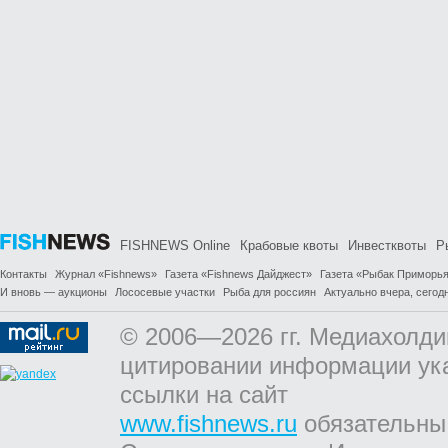
FISHNEWS Online
Крабовые квоты
Инвестквоты
Р
Контакты
Журнал «Fishnews»
Газета «Fishnews Дайджест»
Газета «Рыбак Приморь
И вновь — аукционы
Лососевые участки
Рыба для россиян
Актуально вчера, сегодн
© 2006—2026 гг. Медиахолди
цитировании информации ук
ссылки на сайт
www.fishnews.ru
обязательны