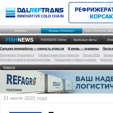
Контакты
Журнал «Fishnews»
Газета «Fishnews Дай
FISHNEWS Online
Крабовые квоты
Инв
Сильная переработка — гордость отрасли
И вновь — аукционы
Лосос
Поручения Президента
Промысловое пространство
Питер-2026
Брако
Торговля рыбой и морепродуктами
Повышение ставок и пошлин
Красная
Новости
21 июля 2020 года