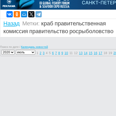
Назад
Метки:
краб
правительственная
комиссия
правительство
росрыболовство
Поиск по дате /
Календарь новостей
1
2
3
4
5
6
7
8
9
10
11
12
13
14
15
16
17
18
19
2