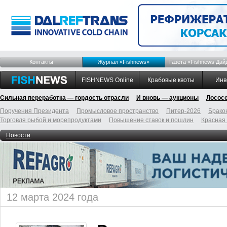
Контакты
Журнал «Fishnews»
Газета «Fishnews Дай
FISHNEWS Online
Крабовые квоты
Инв
Сильная переработка — гордость отрасли
И вновь — аукционы
Лосос
Поручения Президента
Промысловое пространство
Питер-2026
Брако
Торговля рыбой и морепродуктами
Повышение ставок и пошлин
Красная
Новости
12 марта 2024 года