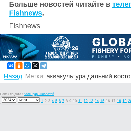
Больше новостей читайте в
теле
Fishnews
.
Fishnews
Назад
Метки:
аквакультура
дальний восто
Поиск по дате /
Календарь новостей
1
2
3
4
5
6
7
8
9
10
11
12
13
14
15
16
17
18
19
2