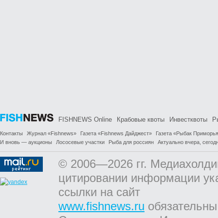
FISHNEWS Online
Крабовые квоты
Инвестквоты
Р
Контакты
Журнал «Fishnews»
Газета «Fishnews Дайджест»
Газета «Рыбак Приморь
И вновь — аукционы
Лососевые участки
Рыба для россиян
Актуально вчера, сегодн
© 2006—2026 гг. Медиахолди
цитировании информации ук
ссылки на сайт
www.fishnews.ru
обязательны