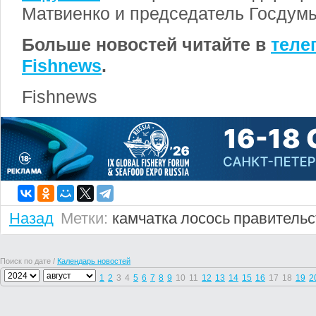
Матвиенко и председатель Госдум
Больше новостей читайте в
теле
Fishnews
.
Fishnews
Назад
Метки:
камчатка
лосось
правительс
Поиск по дате /
Календарь новостей
1
2
3
4
5
6
7
8
9
10
11
12
13
14
15
16
17
18
19
2