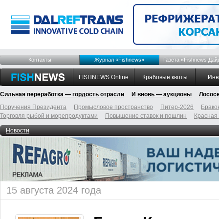
Контакты
Журнал «Fishnews»
Газета «Fishnews Дай
FISHNEWS Online
Крабовые квоты
Инв
Сильная переработка — гордость отрасли
И вновь — аукционы
Лосос
Поручения Президента
Промысловое пространство
Питер-2026
Брако
Торговля рыбой и морепродуктами
Повышение ставок и пошлин
Красная
Новости
15 августа 2024 года