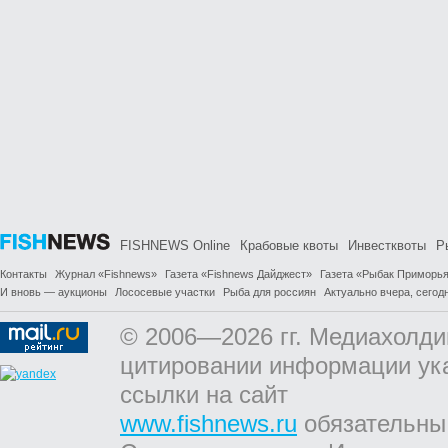
FISHNEWS Online
Крабовые квоты
Инвестквоты
Р
Контакты
Журнал «Fishnews»
Газета «Fishnews Дайджест»
Газета «Рыбак Приморь
И вновь — аукционы
Лососевые участки
Рыба для россиян
Актуально вчера, сегодн
© 2006—2026 гг. Медиахолди
цитировании информации ук
ссылки на сайт
www.fishnews.ru
обязательны