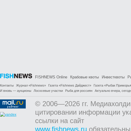
FISHNEWS Online
Крабовые квоты
Инвестквоты
Р
Контакты
Журнал «Fishnews»
Газета «Fishnews Дайджест»
Газета «Рыбак Приморь
И вновь — аукционы
Лососевые участки
Рыба для россиян
Актуально вчера, сегодн
© 2006—2026 гг. Медиахолди
цитировании информации ук
ссылки на сайт
www.fishnews.ru
обязательны