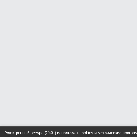
Электронный ресурс (Сайт) использует cookies и метрические прогр