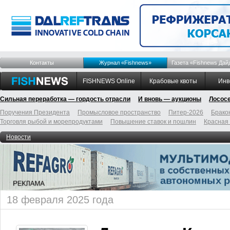
Контакты
Журнал «Fishnews»
Газета «Fishnews Дай
FISHNEWS Online
Крабовые квоты
Инв
Сильная переработка — гордость отрасли
И вновь — аукционы
Лосос
Поручения Президента
Промысловое пространство
Питер-2026
Брако
Торговля рыбой и морепродуктами
Повышение ставок и пошлин
Красная
Новости
18 февраля 2025 года