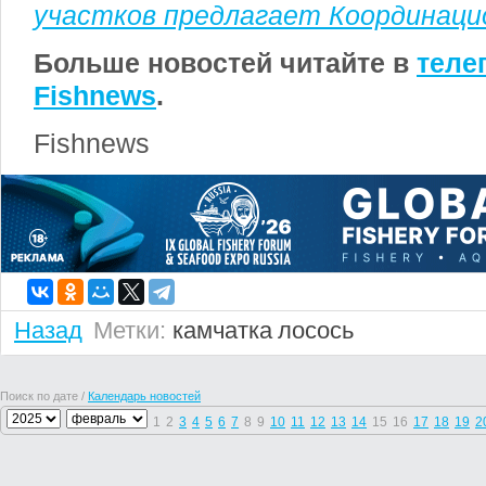
участков предлагает Координаци
Больше новостей читайте в
теле
Fishnews
.
Fishnews
Назад
Метки:
камчатка
лосось
Поиск по дате /
Календарь новостей
1
2
3
4
5
6
7
8
9
10
11
12
13
14
15
16
17
18
19
2