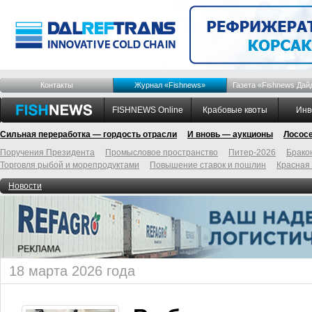
Контакты
Журнал «Fishnews»
Газета «Fishnews Дай
FISHNEWS Online
Крабовые квоты
Инв
Сильная переработка — гордость отрасли
И вновь — аукционы
Лосос
Поручения Президента
Промысловое пространство
Питер-2026
Брако
Торговля рыбой и морепродуктами
Повышение ставок и пошлин
Красная
Новости
18 марта 2026 года