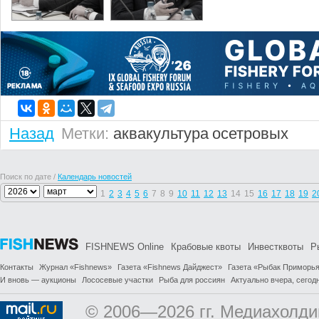
Назад
Метки:
аквакультура
осетровых
Поиск по дате /
Календарь новостей
1
2
3
4
5
6
7
8
9
10
11
12
13
14
15
16
17
18
19
2
FISHNEWS Online
Крабовые квоты
Инвестквоты
Р
Контакты
Журнал «Fishnews»
Газета «Fishnews Дайджест»
Газета «Рыбак Приморь
И вновь — аукционы
Лососевые участки
Рыба для россиян
Актуально вчера, сегодн
© 2006—2026 гг. Медиахолди