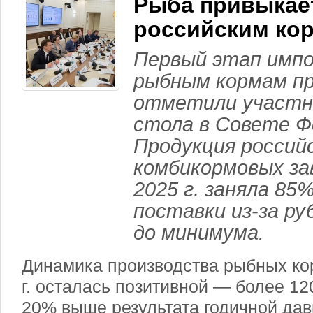
Рыба привыкае
российским ко
Первый этап имп
рыбным кормам пр
отметили участни
стола в Совете Ф
Продукция россий
комбикормовых за
2025 г. заняла 85%
поставки из-за р
до минимума.
Динамика производства рыбных ко
г
. осталась позитивной — более 120
20% выше результата годичной дав