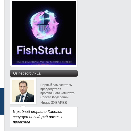
От первого лица
Первый заместитель
председателя
профильного комитета
Совета Федерации
Игорь ЗУБАРЕВ
В рыбной отрасли Карелии
запущен целый ряд важных
проектов