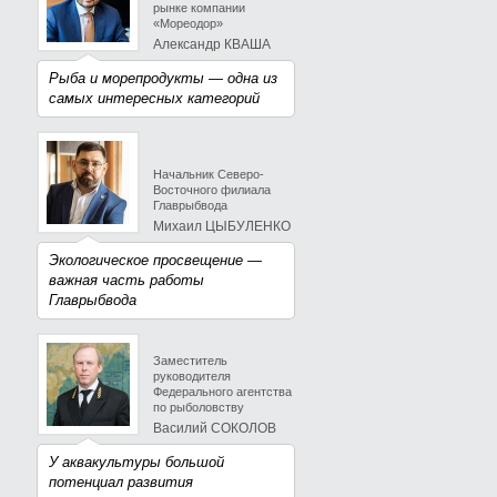
рынке компании
«Мореодор»
Александр КВАША
Рыба и морепродукты — одна из
самых интересных категорий
Начальник Северо-
Восточного филиала
Главрыбвода
Михаил ЦЫБУЛЕНКО
Экологическое просвещение —
важная часть работы
Главрыбвода
Заместитель
руководителя
Федерального агентства
по рыболовству
Василий СОКОЛОВ
У аквакультуры большой
потенциал развития