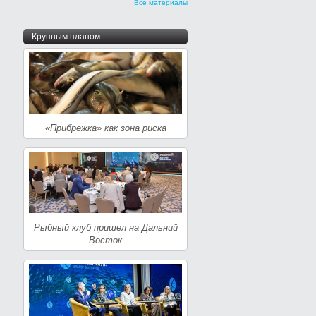
Все материалы
Крупным планом
«Прибрежка» как зона риска
Рыбный клуб пришел на Дальний
Восток