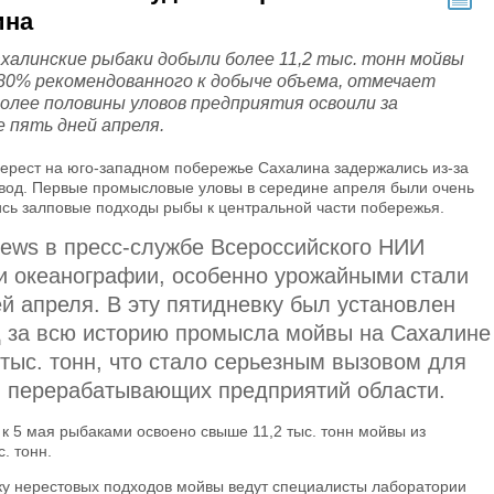
ина
ахалинские рыбаки добыли более 11,2 тыс. тонн мойвы
80% рекомендованного к добыче объема, отмечает
олее половины уловов предприятия освоили за
 пять дней апреля.
нерест на юго-западном побережье Сахалина задержались из-за
вод. Первые промысловые уловы в середине апреля были очень
ись залповые подходы рыбы к центральной части побережья.
news в пресс-службе Всероссийского НИИ
 и океанографии, особенно урожайными стали
й апреля. В эту пятидневку был установлен
 за всю историю промысла мойвы на Сахалине
тыс. тонн, что стало серьезным вызовом для
 перерабатывающих предприятий области.
к 5 мая рыбаками освоено свыше 11,2 тыс. тонн мойвы из
. тонн.
у нерестовых подходов мойвы ведут специалисты лаборатории