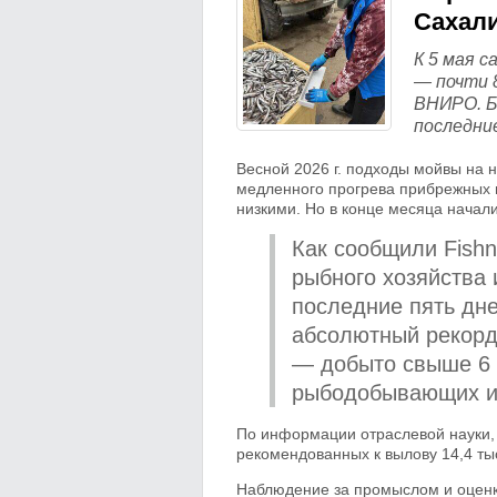
Сахал
К 5 мая с
— почти 
ВНИРО. Б
последние
Весной
2026 г
. подходы мойвы на 
медленного прогрева прибрежных 
низкими. Но в конце месяца начал
Как сообщили Fish
рыбного хозяйства
последние пять дне
абсолютный рекорд
— добыто свыше 6 
рыбодобывающих и
По информации отраслевой науки, 
рекомендованных к вылову 14,4 тыс
Наблюдение за промыслом и оценк