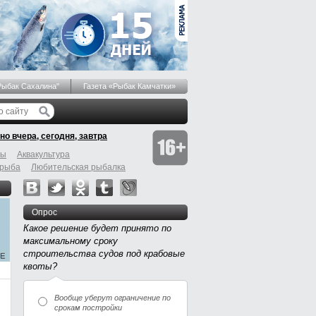
Рыбак Сахалина"
Газета «Рыбак Камчатки»
но вчера, сегодня, завтра
бы
Аквакультура
 рыба
Любительская рыбалка
Опрос
Какое решение будет принято по
максимальному сроку
строительства судов под крабовые
квоты?
Вообще уберут ограничение по
срокам постройки