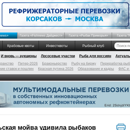
news»
Газета «Fishnews Дайджест»
Газета «Рыбак Приморья»
Газета "
Крабовые квоты
Инвестквоты
Рыбный клуб
И вновь — аукционы
Лососевые участки
Рыба для россиян
Актуаль
ранство
Питер-2026
Браконьерство
Рыбу на биржу
Переработка ры
ие ставок и пошлин
Красная путина 2026
Образование и кадры
ФАС и
ьская мойва удивила рыбаков