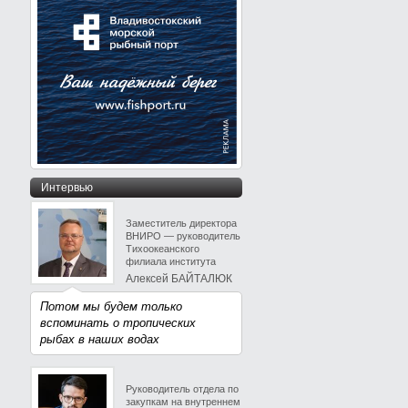
Интервью
Заместитель директора
ВНИРО — руководитель
Тихоокеанского
филиала института
Алексей БАЙТАЛЮК
Потом мы будем только
вспоминать о тропических
рыбах в наших водах
Руководитель отдела по
закупкам на внутреннем