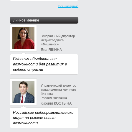
Все интервью
Личное мнение
Генеральный директор
медиахолдинга
«Фишньюс»
Яна ЯШИНА
Fishnews объединил все
возможности для развития в
рыбной отрасли
Управляющий директор
департамента крупного
бизнеса
Россельхозбанка
Кирилл КОСТЫНА
Российские рыбопромышленники
ищут на рынках новые
возможности