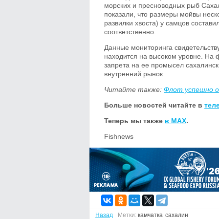
морских и пресноводных рыб Сах
показали, что размеры мойвы неск
развилки хвоста) у самцов состави
соответственно.
Данные мониторинга свидетельству
находится на высоком уровне. На
запрета на ее промысел сахалинс
внутренний рынок.
Читайте также:
Флот успешно о
Больше новостей читайте в
тел
Теперь мы также
в MAX
.
Fishnews
Назад
Метки:
камчатка
сахалин