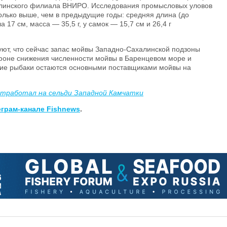
алинского филиала ВНИРО. Исследования промысловых уловов
олько выше, чем в предыдущие годы: средняя длина (до
ла
17 см
, масса —
35,5 г
, у самок —
15,7 см
и
26,4 г
ют, что сейчас запас мойвы Западно-Сахалинской подзоны
 фоне снижения численности мойвы в Баренцевом море и
кие рыбаки остаются основными поставщиками мойвы на
тработал на сельди Западной Камчатки
еграм-канале Fishnews
.