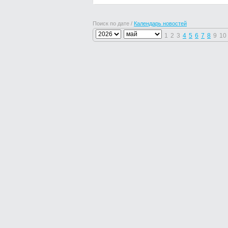
Поиск по дате /
Календарь новостей
1
2
3
4
5
6
7
8
9
10