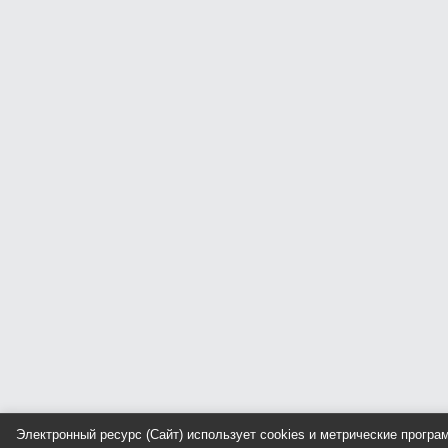
Электронный ресурс (Сайт) использует cookies и метрические прогр