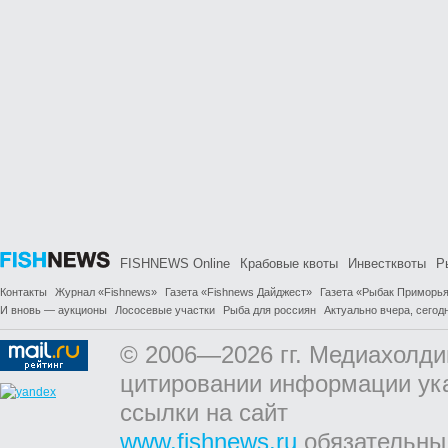
FISHNEWS Online
Крабовые квоты
Инвестквоты
Р
Контакты
Журнал «Fishnews»
Газета «Fishnews Дайджест»
Газета «Рыбак Приморь
И вновь — аукционы
Лососевые участки
Рыба для россиян
Актуально вчера, сегодн
© 2006—2026 гг. Медиахолди
цитировании информации ук
ссылки на сайт
www.fishnews.ru
обязательны