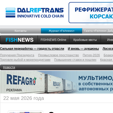
Контакты
Журнал «Fishnews»
Газета «Fishnews Дай
FISHNEWS Online
Крабовые квоты
Инв
Сильная переработка — гордость отрасли
И вновь — аукционы
Лосос
Поручения Президента
Промысловое пространство
Питер-2026
Брако
Торговля рыбой и морепродуктами
Повышение ставок и пошлин
Красная
Новости
22 мая 2026 года