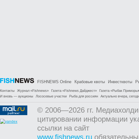
FISHNEWS Online
Крабовые квоты
Инвестквоты
Р
Контакты
Журнал «Fishnews»
Газета «Fishnews Дайджест»
Газета «Рыбак Приморь
И вновь — аукционы
Лососевые участки
Рыба для россиян
Актуально вчера, сегодн
© 2006—2026 гг. Медиахолди
цитировании информации ук
ссылки на сайт
www.fishnews.ru
обязательны