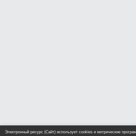
Электронный ресурс (Сайт) использует cookies и метрические прогр