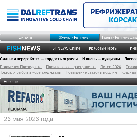
Контакты
Журнал «Fishnews»
Газета «Fishnews Дай
FISHNEWS Online
Крабовые квоты
Инв
Сильная переработка — гордость отрасли
И вновь — аукционы
Лосос
Поручения Президента
Промысловое пространство
Питер-2026
Брако
Торговля рыбой и морепродуктами
Повышение ставок и пошлин
Красная
Новости
26 мая 2026 года