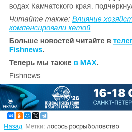
водах Камчатского края, подчеркну
Читайте также:
Влияние хозяйс
компенсировали кетой
Больше новостей читайте в
теле
Fishnews
.
Теперь мы также
в MAX
.
Fishnews
Назад
Метки:
лосось
росрыболовство