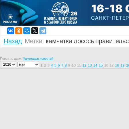
Назад
Метки:
камчатка
лосось
правительс
Поиск по дате /
Календарь новостей
1
2
3
4
5
6
7
8
9
10
11
12
13
14
15
16
17
18
19
2