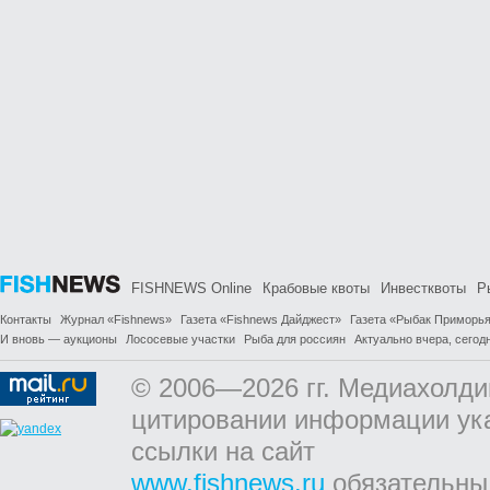
FISHNEWS Online
Крабовые квоты
Инвестквоты
Р
Контакты
Журнал «Fishnews»
Газета «Fishnews Дайджест»
Газета «Рыбак Приморь
И вновь — аукционы
Лососевые участки
Рыба для россиян
Актуально вчера, сегодн
© 2006—2026 гг. Медиахолди
цитировании информации ук
ссылки на сайт
www.fishnews.ru
обязательны