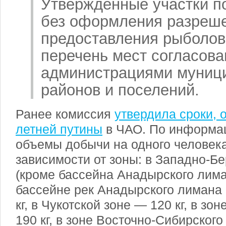
Утвержденные участки п
без оформления разреше
предоставления рыболов
перечень мест согласова
администрациями муници
районов и поселений.
Ранее комиссия
утвердила сроки, 
летней путины
в ЧАО. По информац
объемы добычи на одного человек
зависимости от зоны: в Западно-Б
(кроме бассейна Анадырского лим
бассейне рек Анадырского лиман
кг
, в Чукотской зоне —
120 кг
, в зо
190 кг
, в зоне Восточно-Сибирског