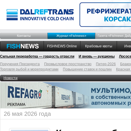
Контакты
Журнал «Fishnews»
Газета «Fishnews Дай
FISHNEWS Online
Крабовые квоты
Инв
Сильная переработка — гордость отрасли
И вновь — аукционы
Лосос
Поручения Президента
Промысловое пространство
Питер-2026
Брако
Торговля рыбой и морепродуктами
Повышение ставок и пошлин
Красная
Новости
26 мая 2026 года