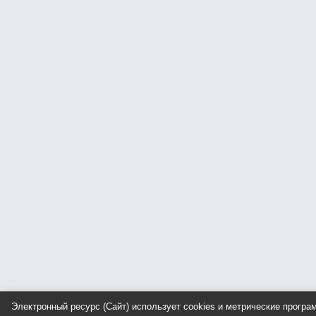
Электронный ресурс (Сайт) использует cookies и метрические прогр