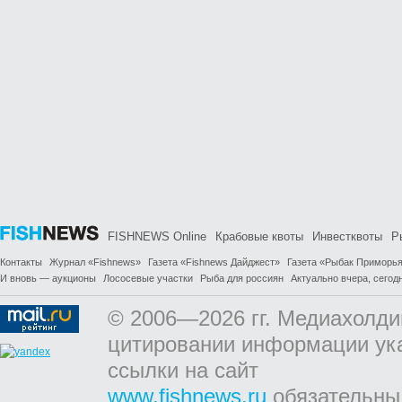
FISHNEWS Online
Крабовые квоты
Инвестквоты
Р
Контакты
Журнал «Fishnews»
Газета «Fishnews Дайджест»
Газета «Рыбак Приморь
И вновь — аукционы
Лососевые участки
Рыба для россиян
Актуально вчера, сегодн
© 2006—2026 гг. Медиахолди
цитировании информации ук
ссылки на сайт
www.fishnews.ru
обязательны