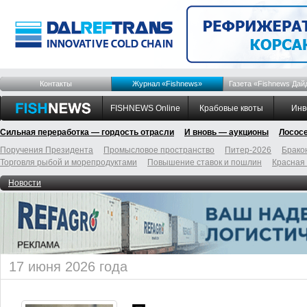
Контакты
Журнал «Fishnews»
Газета «Fishnews Дай
FISHNEWS Online
Крабовые квоты
Инв
Сильная переработка — гордость отрасли
И вновь — аукционы
Лосос
Поручения Президента
Промысловое пространство
Питер-2026
Брако
Торговля рыбой и морепродуктами
Повышение ставок и пошлин
Красная
Новости
17 июня 2026 года