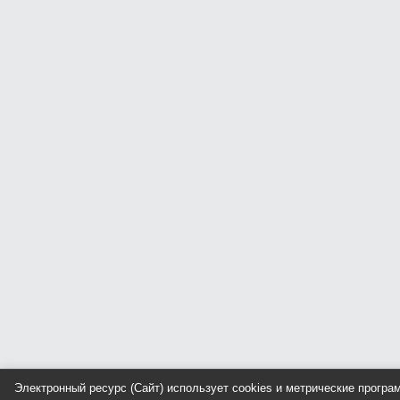
Электронный ресурс (Сайт) использует cookies и метрические прогр