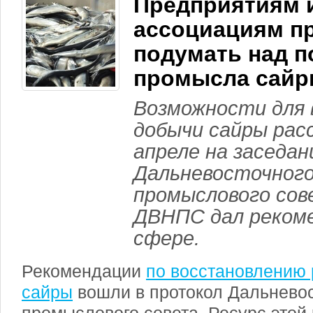
Предприятиям 
ассоциациям п
подумать над 
промысла сай
Возможности для 
добычи сайры рас
апреле на заседан
Дальневосточного
промыслового сов
ДВНПС дал рекоме
сфере.
Рекомендации
по восстановлению 
сайры
вошли в протокол Дальневос